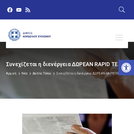
Αν
Συνεχίζεται η διενέργεια ΔΩΡΕΑΝ RAPID TEST
Αρχική
Νέα
Δελτία Τύπου
Συνεχίζεται η διενέργεια ΔΩΡΕΑΝ RAPID TEST