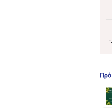
Γ
Πρό