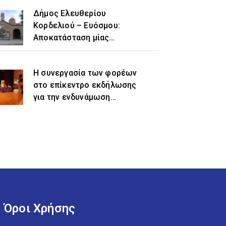
Δήμος Ελευθερίου
Κορδελιού – Ευόσμου:
Αποκατάσταση μίας
ιστορικής αδικίας η
προσθήκη του τοπωνυμίου
Η συνεργασία των φορέων
«Ελευθέριο» στην
στο επίκεντρο εκδήλωσης
ονομασία του δήμου
για την ενδυνάμωση
γυναικών προσφυγικής και
μεταναστευτικής
προέλευσης
Όροι Χρήσης