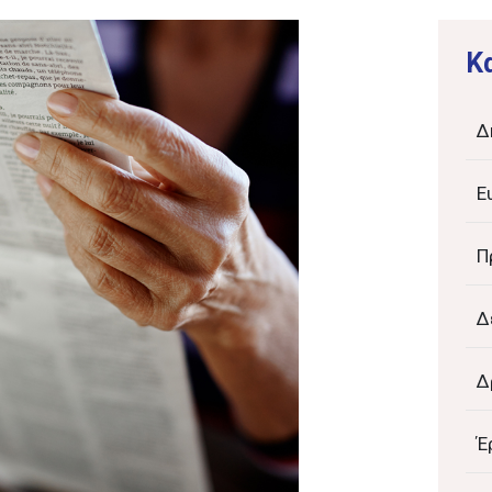
K
Δ
Ε
Π
Δ
Δ
Έ