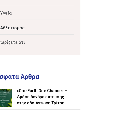
Υγεία
Αθλητισμός
νωρίζετε ότι
σφατα Άρθρα
«One Earth One Chance» –
Δράση δενδροφύτευσης
στην οδό Αντώνη Τρίτση