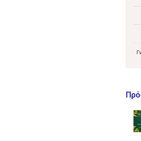
Γ
Πρό