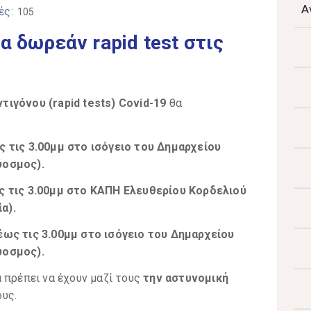
Α
ές:
105
α δωρεάν rapid test στις
τιγόνου (rapid tests) Covid-19
θα
ς τις 3.00μμ στο
ισόγειο του Δημαρχείου
ύοσμος).
ως τις 3.00μμ στο ΚΑΠΗ Ελευθερίου Κορδελιού
α).
 έως τις 3.00μμ στο
ισόγειο του Δημαρχείου
ύοσμος).
 πρέπει να έχουν μαζί τους
την αστυνομική
ους.