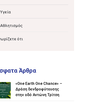
Υγεία
Αθλητισμός
νωρίζετε ότι
σφατα Άρθρα
«One Earth One Chance» –
Δράση δενδροφύτευσης
στην οδό Αντώνη Τρίτση