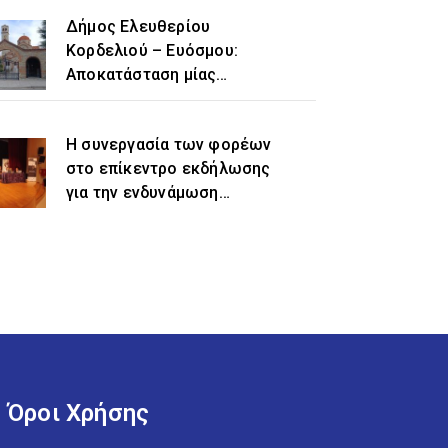
Δήμος Ελευθερίου
Κορδελιού – Ευόσμου:
Αποκατάσταση μίας
ιστορικής αδικίας η
προσθήκη του τοπωνυμίου
Η συνεργασία των φορέων
«Ελευθέριο» στην
στο επίκεντρο εκδήλωσης
ονομασία του δήμου
για την ενδυνάμωση
γυναικών προσφυγικής και
μεταναστευτικής
προέλευσης
Όροι Χρήσης