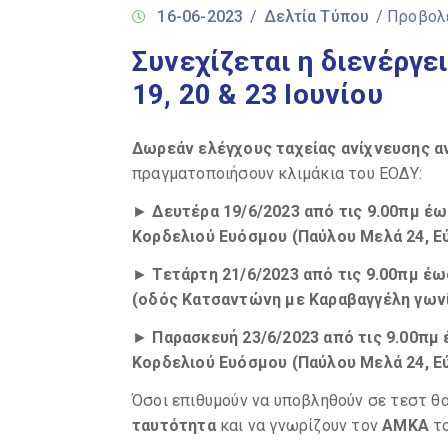
16-06-2023
/
Δελτία Τύπου
/ Προβολ
Συνεχίζεται η διενέργει
19, 20 & 23 Ιουνίου
Δωρεάν ελέγχους ταχείας ανίχνευσης αν
πραγματοποιήσουν κλιμάκια του ΕΟΔΥ:
►
Δευτέρα
1
9
/6/2023 από τις 9.00πμ έω
Κορδελιού Ευόσμου (Παύλου Μελά 24, Ε
►
Τετάρτη
21
/6/2023 από τις 9.00πμ έ
(οδός Κατσαντώνη με Καραβαγγέλη γωνί
►
Παρασκευή
23
/
6
/2023 από τις 9.00πμ
Κορδελιού Ευόσμου (Παύλου Μελά 24, Ε
Όσοι επιθυμούν να υποβληθούν σε τεστ θα
ταυτότητα
και να γνωρίζουν τον
ΑΜΚΑ
τ