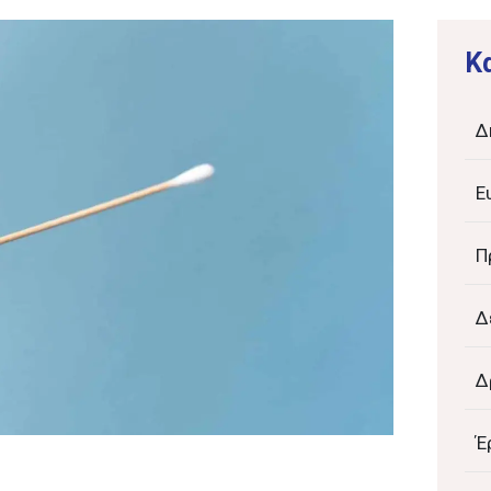
K
Δ
Ε
Π
Δ
Δ
Έ