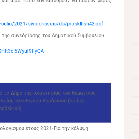
 και ώρα 14:00 εάν επιθυμούν να πάρουν μέρος
oulio/2021/synedriaseis/ds/prosklhsh42.pdf
 της συνεδρίασης του Δημοτικού Συμβουλίου
rGHIt3ci5Wyuf9FyQA
ό το Δήμο της ιδιοκτησίας του θεματικού
λαίας Ελευθερίου Κορδελιού (πρώην
ορδελιού)
λογισμού έτους 2021-Για την κάλυψη