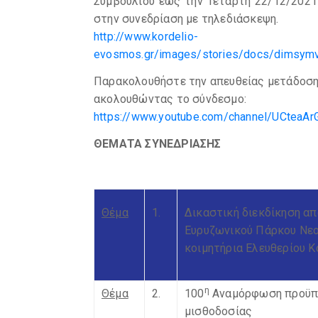
Συμβουλίου έως την Τετάρτη 22/12/2021
στην συνεδρίαση με τηλεδιάσκεψη.
http://www.kordelio-
evosmos.gr/images/stories/docs/dimsymv
Παρακολουθήστε την απευθείας μετάδοση
ακολουθώντας το σύνδεσμο:
https://www.youtube.com/channel/UCteaA
ΘΕΜΑΤΑ ΣΥΝΕΔΡΙΑΣΗΣ
Θέμα
1.
Δικαστική διεκδίκηση απ
Ευρυζωνικού Πάρκου Νεο
κοιμητήρια Ελευθερίου Κ
η
Θέμα
2.
100
Αναμόρφωση προϋπο
μισθοδοσίας