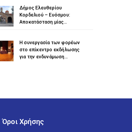
Δήμος Ελευθερίου
Κορδελιού – Ευόσμου:
Αποκατάσταση μίας
ιστορικής αδικίας η
προσθήκη του τοπωνυμίου
Η συνεργασία των φορέων
«Ελευθέριο» στην
στο επίκεντρο εκδήλωσης
ονομασία του δήμου
για την ενδυνάμωση
γυναικών προσφυγικής και
μεταναστευτικής
προέλευσης
Όροι Χρήσης