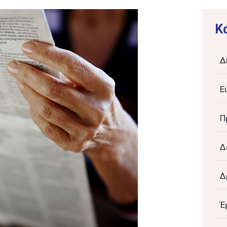
K
Δ
Ε
Π
Δ
Δ
Έ