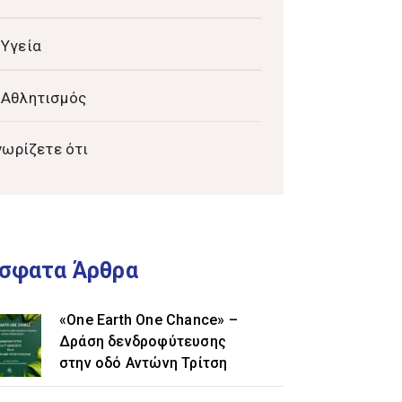
Υγεία
Αθλητισμός
νωρίζετε ότι
σφατα Άρθρα
«One Earth One Chance» –
Δράση δενδροφύτευσης
στην οδό Αντώνη Τρίτση