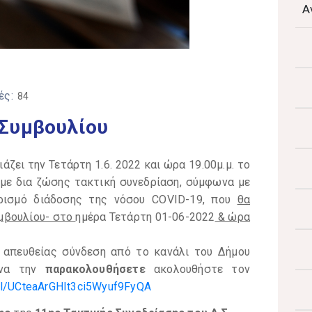
Α
ές:
84
 Συμβουλίου
ζει την Τετάρτη 1.6. 2022 και ώρα 19.00μ.μ. το
 με δια ζώσης τακτική συνεδρίαση, σύμφωνα με
ορισμό διάδοσης της νόσου COVID-19, που
θα
υμβουλίου- στο
ημέρα Τετάρτη 01-06-2022
& ώρα
 απευθείας σύνδεση από το κανάλι του Δήμου
 να την
παρακολουθήσετε
ακολουθήστε τον
el/UCteaArGHIt3ci5Wyuf9FyQA