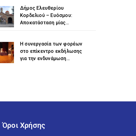
Δήμος Ελευθερίου
Κορδελιού – Ευόσμου:
Αποκατάσταση μίας
ιστορικής αδικίας η
προσθήκη του τοπωνυμίου
Η συνεργασία των φορέων
«Ελευθέριο» στην
στο επίκεντρο εκδήλωσης
ονομασία του δήμου
για την ενδυνάμωση
γυναικών προσφυγικής και
μεταναστευτικής
προέλευσης
Όροι Χρήσης