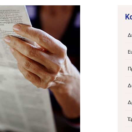
K
Δ
Ε
Π
Δ
Δ
Έ