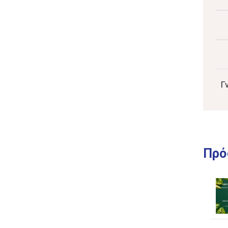
Γ
Πρό