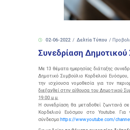
02-06-2022
/
Δελτία Τύπου
/ Προβολ
Συνεδρίαση Δημοτικού
Με 13 θέματα ημερησίας διάταξης συνεδριά
Δημοτικό Συμβούλιο Κορδελιού Ευόσμου,
την ισχύουσα νομοθεσία για τον περι
διεξαχθεί στην αίθουσα του Δημοτικού Σ
19.00 μ.μ.
Η συνεδρίαση θα μεταδοθεί ζωντανά σε
Κορδελιού Ευόσμου στο Youtube. Για
σύνδεσμο:
https://www.youtube.com/chann