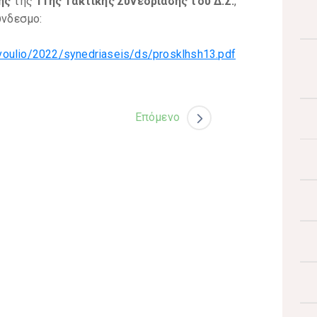
ξης
της
11ης Τακτικής Συνεδρίασης του Δ.Σ.
,
νδεσμο:
oulio/2022/synedriaseis/ds/prosklhsh13.pdf
Επόμενο