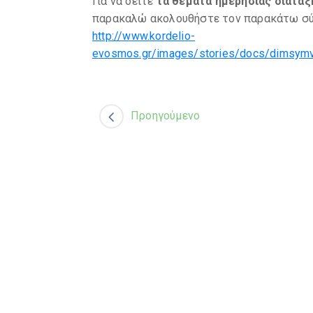
Για να δείτε
τα θέματα ημερησίας διάτα
παρακαλώ ακολουθήστε τον παρακάτω σύ
http://www.kordelio-
evosmos.gr/images/stories/docs/dimsymv
Προηγούμενο