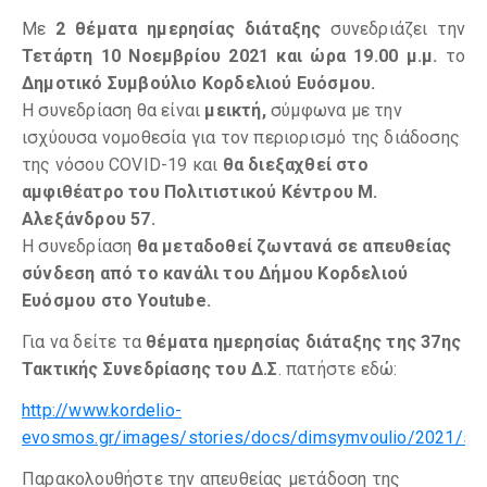
Με
2 θέματα ημερησίας διάταξης
συνεδριάζει την
Τετάρτη 10 Νοεμβρίου 2021 και ώρα 19.00 μ.μ.
το
Δημοτικό Συμβούλιο Κορδελιού Ευόσμου.
Η συνεδρίαση θα είναι
μεικτή,
σύμφωνα με την
ισχύουσα νομοθεσία για τον περιορισμό της διάδοσης
της νόσου COVID-19 και
θα διεξαχθεί στο
αμφιθέατρο του Πολιτιστικού Κέντρου Μ.
Αλεξάνδρου 57.
Η συνεδρίαση
θα μεταδοθεί ζωντανά σε απευθείας
σύνδεση από το κανάλι του Δήμου Κορδελιού
Ευόσμου στο
Youtube.
Για να δείτε τα
θέματα ημερησίας διάταξης της 37ης
Τακτικής Συνεδρίασης του Δ.Σ
. πατήστε εδώ:
http://www.kordelio-
evosmos.gr/images/stories/docs/dimsymvoulio/2021/syn
Παρακολουθήστε την απευθείας μετάδοση της