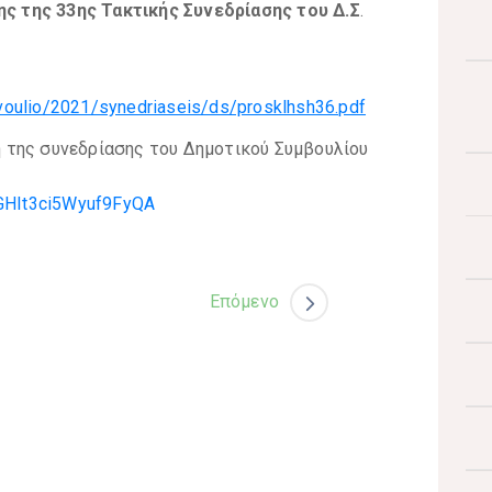
ς της 33ης Τακτικής Συνεδρίασης του Δ.Σ
.
oulio/2021/synedriaseis/ds/prosklhsh36.pdf
 της συνεδρίασης του Δημοτικού Συμβουλίου
rGHIt3ci5Wyuf9FyQA
Επόμενο