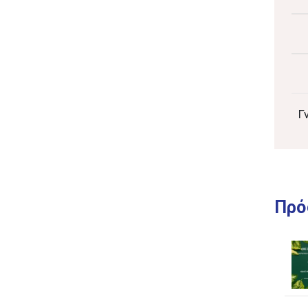
Γ
Πρό