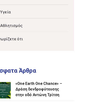
Υγεία
Αθλητισμός
νωρίζετε ότι
σφατα Άρθρα
«One Earth One Chance» –
Δράση δενδροφύτευσης
στην οδό Αντώνη Τρίτση