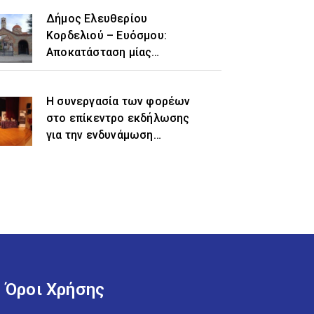
Δήμος Ελευθερίου
Κορδελιού – Ευόσμου:
Αποκατάσταση μίας
ιστορικής αδικίας η
προσθήκη του τοπωνυμίου
Η συνεργασία των φορέων
«Ελευθέριο» στην
στο επίκεντρο εκδήλωσης
ονομασία του δήμου
για την ενδυνάμωση
γυναικών προσφυγικής και
μεταναστευτικής
προέλευσης
Όροι Χρήσης