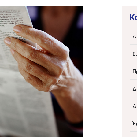
K
Δ
Ε
Π
Δ
Δ
Έ