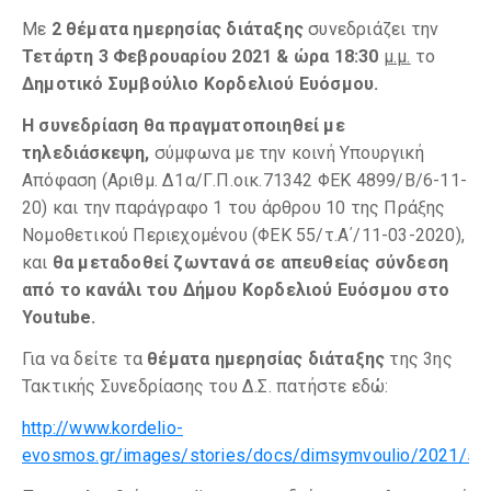
Με
2 θέματα ημερησίας διάταξης
συνεδριάζει την
Τετάρτη 3 Φεβρουαρίου 2021 & ώρα 18:30
μ.μ.
το
Δημοτικό Συμβούλιο Κορδελιού Ευόσμου.
Η συνεδρίαση θα πραγματοποιηθεί με
τηλεδιάσκεψη,
σύμφωνα με την κοινή Υπουργική
Απόφαση (Αριθμ. Δ1α/Γ.Π.οικ.71342 ΦΕΚ 4899/Β/6-11-
20) και την παράγραφο 1 του άρθρου 10 της Πράξης
Νομοθετικού Περιεχομένου (ΦΕΚ 55/τ.Α΄/11-03-2020),
και
θα μεταδοθεί ζωντανά σε απευθείας σύνδεση
από το κανάλι του Δήμου Κορδελιού Ευόσμου
στο
Youtube.
Για να δείτε τα
θέματα ημερησίας διάταξης
της 3ης
Τακτικής Συνεδρίασης του Δ.Σ. πατήστε εδώ:
http://www.kordelio-
evosmos.gr/images/stories/docs/dimsymvoulio/2021/syn