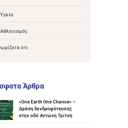
Υγεία
Αθλητισμός
νωρίζετε ότι
σφατα Άρθρα
«One Earth One Chance» –
Δράση δενδροφύτευσης
στην οδό Αντώνη Τρίτση