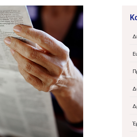
K
Δ
Ε
Π
Δ
Δ
Έ