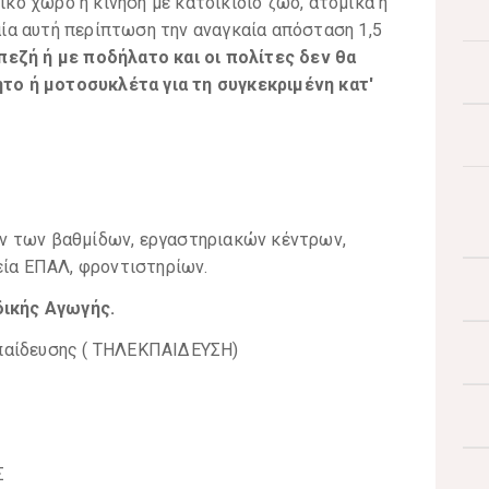
κό χώρο ή κίνηση με κατοικίδιο ζώο, ατομικά ή
αία αυτή περίπτωση την αναγκαία απόσταση 1,5
πεζή ή με ποδήλατο και οι πολίτες δεν θα
το ή μοτοσυκλέτα για τη συγκεκριμένη κατ'
ν των βαθμίδων, εργαστηριακών κέντρων,
εία ΕΠΑΛ, φροντιστηρίων.
δικής Αγωγής.
παίδευσης ( ΤΗΛΕΚΠΑΙΔΕΥΣΗ)
Σ