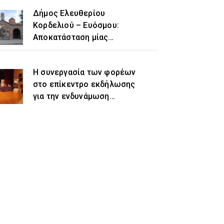
Δήμος Ελευθερίου
Κορδελιού – Ευόσμου:
Αποκατάσταση μίας
ιστορικής αδικίας η
προσθήκη του τοπωνυμίου
Η συνεργασία των φορέων
«Ελευθέριο» στην
στο επίκεντρο εκδήλωσης
ονομασία του δήμου
για την ενδυνάμωση
γυναικών προσφυγικής και
μεταναστευτικής
προέλευσης