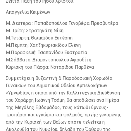
Σεπτά Πάθη του Ιησού Χριστού.
Απαγγελία Κειμένων
Μ. Δευτέρα : Παπαδοπούλου Γενοβέφα Πρεσβυτέρα
Μ. Τρίτη: Στρατηλάτη Νίκη
Μ.Τετάρτη: Θωμαϊδου Ευτέρπη
Μ.Πέμπτη: Χατζηκυριακίδου Ελένη
Μ.Παρασκευή: Τσαπανίδου Ευστρατία
Μ.Σάββατο: Διαμαντοπούλου Αφροδίτη
Κυριακή του Πάσχα: Νοταρίδου Παρθένα
Συμμετέχει η Βυζαντινή & Παραδοσιακή Χορωδία
Γυναικών του Δημοτικού Ωδείου Αμπελοκήπων
«Υμνωδία», η οποία υπό την Καλλιτεχνική Διεύθυνση
του Χοράρχη Ιωάννη Τσάμη, θα αποδώσει ανά Ημέρα
της Μεγάλης Εβδομάδος, τους κάτωθι ύμνους-
τροπάρια και εγκώμια και ψαλμούς, αρχής γενομένης
από την Κυριακή των Βαΐων οπότε τελείται η
Ακολουθία του Νυμφίου, δηλαδή του Όρθρου της