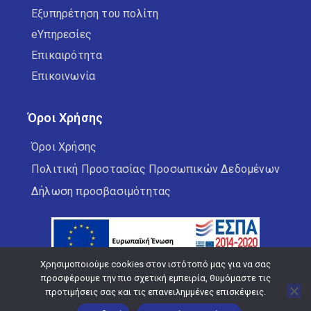
Εξυπηρέτηση του πολίτη
eΥπηρεσίες
Επικαιρότητα
Επικοινωνία
Όροι Χρήσης
Όροι Χρήσης
Πολιτική Προστασίας Προσωπικών Δεδομένων
Δήλωση προσβασιμότητας
Χρησιμοποιούμε cookies στον ιστότοπό μας για να σας
προσφέρουμε την πιο σχετική εμπειρία, θυμόμαστε τις
προτιμήσεις σας και τις επανειλημμένες επισκέψεις.
Copyright © 2026 Δήμος Κορδελιού Ευόσμου