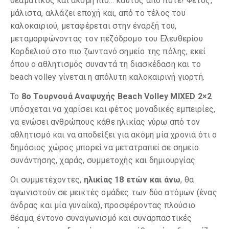
θεαματικός και ακόμη πιο… καυτός από ποτέ! Φέτος,
μάλιστα, αλλάζει εποχή και, από το τέλος του
καλοκαιριού, μεταφέρεται στην έναρξή του,
μεταμορφώνοντας τον πεζόδρομο του Ελευθερίου
Κορδελιού στο πιο ζωντανό σημείο της πόλης, εκεί
όπου ο αθλητισμός συναντά τη διασκέδαση και το
beach volley γίνεται η απόλυτη καλοκαιρινή γιορτή.
Το
8ο Τουρνουά Αναψυχής Beach Volley MIXED 2×2
υπόσχεται να χαρίσει και φέτος μοναδικές εμπειρίες,
να ενώσει ανθρώπους κάθε ηλικίας γύρω από τον
αθλητισμό και να αποδείξει για ακόμη μία χρονιά ότι ο
δημόσιος χώρος μπορεί να μετατραπεί σε σημείο
συνάντησης, χαράς, συμμετοχής και δημιουργίας.
Οι συμμετέχοντες,
ηλικίας 18 ετών και άνω
, θα
αγωνιστούν σε μεικτές ομάδες των δύο ατόμων (ένας
άνδρας και μία γυναίκα), προσφέροντας πλούσιο
θέαμα, έντονο συναγωνισμό και συναρπαστικές