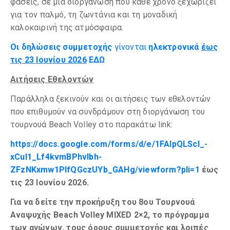
φάσεις, σε μια διοργάνωση που κάθε χρόνο ξεχωρίζει
για τον παλμό, τη ζωντάνια και τη μοναδική
καλοκαιρινή της ατμόσφαιρα.
Οι δηλώσεις συμμετοχής
γίνονται
ηλεκτρονικά
έως
τις 23 Ιουνίου 2026
ΕΔΩ
Αιτήσεις Εθελοντών
Παράλληλα ξεκινούν και οι αιτήσεις των εθελοντών
που επιθυμούν να συνδράμουν στη διοργάνωση του
τουρνουά Beach Volley στο παρακάτω link:
https://docs.google.com/forms/d/e/1FAIpQLScI_-
xCuI1_Lf4kvmBPhvIbh-
ZFzNKxmw1PlfQGczUYb_GAHg/viewform?pli=1
έως
τις 23 Ιουνίου 2026.
Για να δείτε την προκήρυξη του 8ου Τουρνουά
Αναψυχής Beach Volley MIXED 2×2, το πρόγραμμα
των αγώνων, τους όρους συμμετοχής και λοιπές