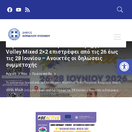
Το καλοκαίρι ξεκινά από το Ελευθέριο –
Κορδελιό! Το 8ο Τουρνουά Αναψυχής Beach
Volley Mixed 2×2 επιστρέφει από τις 26 έως
τις 28 Ιουνίου – Ανοικτές οι δηλώσεις
Αν
συμμετοχής
Αρχική
Νέα
Πρώτη σελίδα
Το καλοκαίρι ξεκινά από το Ελευθέριο – Κορδελιό! Το 8ο Τουρνουά Αναψυχής Beach
Volley Mixed 2×2 επιστρέφει από τις 26 έως τις 28 Ιουνίου – Ανοικτές οι δηλώσεις
συμμετοχής