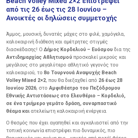
Beach Volley Mixed 2×2 επιστρέφει
από τις 26 έως τις 28 Ιουνίου –
Ανοικτές οι δηλώσεις συμμετοχής
Άμμος, μουσική, δυνατές μάχες στο φιλέ, χαμόγελα,
καλοκαιρινή διάθεση και αμέτρητες στιγμές
διασκέδασης! Ο
Δήμος Κορδελιού – Ευόσμου
δια της
Αντιδημαρχίας Αθλητισμού
προσκαλεί μικρούς και
μεγάλους στο μεγαλύτερο αθλητικό γεγονός του
καλοκαιριού, το
8ο Τουρνουά Αναψυχής Beach
Volley Mixed 2×2
, που θα διεξαχθεί από
26 έως 28
Ιουνίου 2026
, στο
Αμφιθέατρο του Πεζόδρομου
Εθνικής Αντιστάσεως στο Ελευθέριο – Κορδελιό,
σε ένα τριήμερο γεμάτο δράση, συναρπαστικό
θέαμα και
ατελείωτη καλοκαιρινή ενέργεια.
Ο θεσμός που έχει αγαπηθεί και αγκαλιαστεί από την
τοπική κοινωνία επιστρέφει πιο δυναμικός, πιο