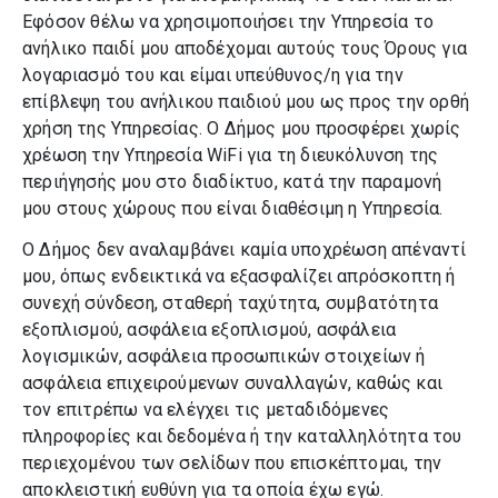
Εφόσον θέλω να χρησιμοποιήσει την Υπηρεσία το
ανήλικο παιδί μου αποδέχομαι αυτούς τους Όρους για
Δημοτικοί Κινηματογράφοι
λογαριασμό του και είμαι υπεύθυνος/η για την
επίβλεψη του ανήλικου παιδιού μου ως προς την ορθή
Εξωστρέφεια
χρήση της Υπηρεσίας. Ο Δήμος μου προσφέρει χωρίς
χρέωση την Υπηρεσία WiFi για τη διευκόλυνση της
περιήγησής μου στο διαδίκτυο, κατά την παραμονή
ΚΑΠΗ
μου στους χώρους που είναι διαθέσιμη η Υπηρεσία.
Ο Δήμος δεν αναλαμβάνει καμία υποχρέωση απέναντί
Καταστήματα Υγειονομικού
μου, όπως ενδεικτικά να εξασφαλίζει απρόσκοπτη ή
Ενδιαφέροντος
συνεχή σύνδεση, σταθερή ταχύτητα, συμβατότητα
εξοπλισμού, ασφάλεια εξοπλισμού, ασφάλεια
Κέντρο Κοινωνικής Στήριξης
λογισμικών, ασφάλεια προσωπικών στοιχείων ή
ασφάλεια επιχειρούμενων συναλλαγών, καθώς και
Κέντρο Κοινότητας
τον επιτρέπω να ελέγχει τις μεταδιδόμενες
πληροφορίες και δεδομένα ή την καταλληλότητα του
περιεχομένου των σελίδων που επισκέπτομαι, την
Κοινωνικό Παντοπωλείο
αποκλειστική ευθύνη για τα οποία έχω εγώ.