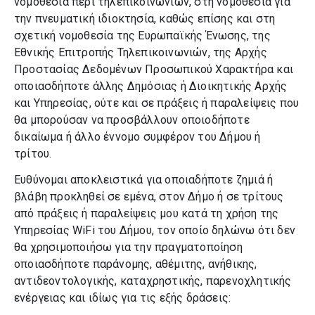
νομοθεσία περί τηλεπικοινωνιών, στη νομοθεσία για
Πολιτισμός
την πνευματική ιδιοκτησία, καθώς επίσης και στη
σχετική νομοθεσία της Ευρωπαϊκής Ένωσης, της
Εθνικής Επιτροπής Τηλεπικοινωνιών, της Αρχής
Πράσινο
Προστασίας Δεδομένων Προσωπικού Χαρακτήρα και
οποιασδήποτε άλλης Δημόσιας ή Διοικητικής Αρχής
ΣΒΑΚ
και Υπηρεσίας, ούτε και σε πράξεις ή παραλείψεις που
θα μπορούσαν να προσβάλλουν οποιοδήποτε
Υγεία
δικαίωμα ή άλλο έννομο συμφέρον του Δήμου ή
τρίτου.
Αθλητισμός
Ευθύνομαι αποκλειστικά για οποιαδήποτε ζημιά ή
βλάβη προκληθεί σε εμένα, στον Δήμο ή σε τρίτους
από πράξεις ή παραλείψεις μου κατά τη χρήση της
Γνωρίζετε ότι
Υπηρεσίας WiFi του Δήμου, τον οποίο δηλώνω ότι δεν
θα χρησιμοποιήσω για την πραγματοποίηση
οποιασδήποτε παράνομης, αθέμιτης, ανήθικης,
αντιδεοντολογικής, καταχρηστικής, παρενοχλητικής
ενέργειας και ιδίως για τις εξής δράσεις:
Πρόσφατα Άρθρα