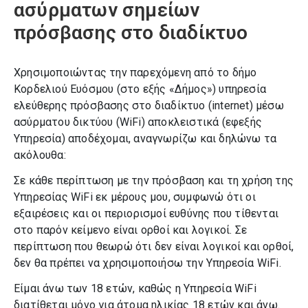
ασύρματων σημείων
Δράσεις
πρόσβασης στο διαδίκτυο
Έργα
Χρησιμοποιώντας την παρεχόμενη από το δήμο
Ανά θέμα
Κορδελιού Ευόσμου (στο εξής «Δήμος») υπηρεσία
ελεύθερης πρόσβασης στο διαδίκτυο (internet) μέσω
ασύρματου δικτύου (WiFi) αποκλειστικά (εφεξής
Βιβλιοθήκη Ελευθερίου
Υπηρεσία) αποδέχομαι, αναγνωρίζω και δηλώνω τα
Κορδελιού
ακόλουθα:
Σε κάθε περίπτωση με την πρόσβαση και τη χρήση της
Βιβλιοθήκη Ευόσμου
Υπηρεσίας WiFi εκ μέρους μου, συμφωνώ ότι οι
εξαιρέσεις και οι περιορισμοί ευθύνης που τίθενται
Δ.Κ. Ελευθερίου Κορδελιού
στο παρόν κείμενο είναι ορθοί και λογικοί. Σε
περίπτωση που θεωρώ ότι δεν είναι λογικοί και ορθοί,
δεν θα πρέπει να χρησιμοποιήσω την Υπηρεσία WiFi.
Δ.Κ. Ευόσμου
Είμαι άνω των 18 ετών, καθώς η Υπηρεσία WiFi
Δημοτική Αστυνομία
διατίθεται μόνο για άτομα ηλικίας 18 ετών και άνω.