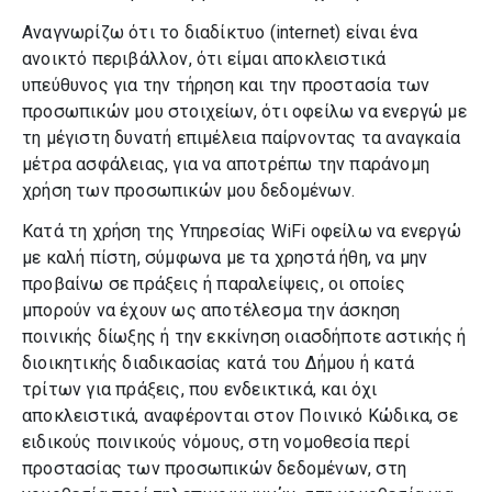
Αναγνωρίζω ότι το διαδίκτυο (internet) είναι ένα
ΚΕΠ
ανοικτό περιβάλλον, ότι είμαι αποκλειστικά
υπεύθυνος για την τήρηση και την προστασία των
Οικονομική Υπηρεσία
προσωπικών μου στοιχείων, ότι οφείλω να ενεργώ με
τη μέγιστη δυνατή επιμέλεια παίρνοντας τα αναγκαία
μέτρα ασφάλειας, για να αποτρέπω την παράνομη
Παιδεία
χρήση των προσωπικών μου δεδομένων.
Κέντρο Πληροφόρησης Νέων
Κατά τη χρήση της Υπηρεσίας WiFi οφείλω να ενεργώ
με καλή πίστη, σύμφωνα με τα χρηστά ήθη, να μην
προβαίνω σε πράξεις ή παραλείψεις, οι οποίες
Παιδικοί Σταθμοί
μπορούν να έχουν ως αποτέλεσμα την άσκηση
ποινικής δίωξης ή την εκκίνηση οιασδήποτε αστικής ή
Κέντρο Δημιουργικής
διοικητικής διαδικασίας κατά του Δήμου ή κατά
Απασχόλησης Παιδιών
τρίτων για πράξεις, που ενδεικτικά, και όχι
αποκλειστικά, αναφέρονται στον Ποινικό Κώδικα, σε
ειδικούς ποινικούς νόμους, στη νομοθεσία περί
Περιβάλλον
προστασίας των προσωπικών δεδομένων, στη