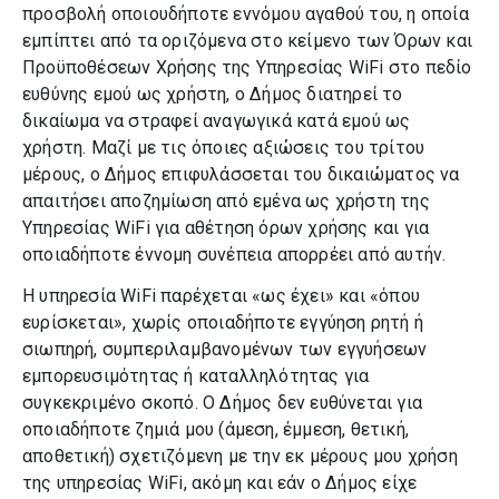
προσβολή οποιουδήποτε εννόμου αγαθού του, η οποία
εμπίπτει από τα οριζόμενα στο κείμενο των Όρων και
Προϋποθέσεων Χρήσης της Υπηρεσίας WiFi στο πεδίο
ευθύνης εμού ως χρήστη, ο Δήμος διατηρεί το
δικαίωμα να στραφεί αναγωγικά κατά εμού ως
χρήστη. Μαζί με τις όποιες αξιώσεις του τρίτου
μέρους, ο Δήμος επιφυλάσσεται του δικαιώματος να
απαιτήσει αποζημίωση από εμένα ως χρήστη της
Υπηρεσίας WiFi για αθέτηση όρων χρήσης και για
οποιαδήποτε έννομη συνέπεια απορρέει από αυτήν.
H υπηρεσία WiFi παρέχεται «ως έχει» και «όπου
ευρίσκεται», χωρίς οποιαδήποτε εγγύηση ρητή ή
σιωπηρή, συμπεριλαμβανομένων των εγγυήσεων
εμπορευσιμότητας ή καταλληλότητας για
συγκεκριμένο σκοπό. Ο Δήμος δεν ευθύνεται για
οποιαδήποτε ζημιά μου (άμεση, έμμεση, θετική,
αποθετική) σχετιζόμενη με την εκ μέρους μου χρήση
της υπηρεσίας WiFi, ακόμη και εάν ο Δήμος είχε