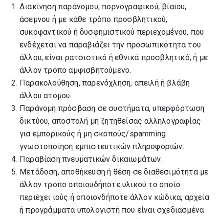
Διακίνηση παράνομου, πορνογραφικού, βίαιου,
«One Earth One
άσεμνου ή με κάθε τρόπο προσβλητικού,
Chance» – Δράση
συκοφαντικού ή δυσφημιστικού περιεχομένου, που
δενδροφύτευσης
ενδέχεται να παραβιάζει την προσωπικότητα του
στην οδό Αντώνη
άλλου, είναι ρατσιστικό ή εθνικά προσβλητικό, ή με
Τρίτση
άλλον τρόπο αμφισβητούμενο.
Δήμος Ελευθερίου
Παρακολούθηση, παρενόχληση, απειλή ή βλάβη
Κορδελιού –
άλλου ατόμου.
Ευόσμου:
Αποκατάσταση μίας
Παράνομη πρόσβαση σε συστήματα, υπερφόρτωση
ιστορικής αδικίας η
δικτύου, αποστολή μη ζητηθείσας αλληλογραφίας
Η συνεργασία των
προσθήκη του
για εμπορικούς ή μη σκοπούς/spamming.
φορέων στο
τοπωνυμίου
γνωστοποίηση εμπιστευτικών πληροφοριών.
επίκεντρο
«Ελευθέριο» στην
Παραβίαση πνευματικών δικαιωμάτων.
εκδήλωσης για την
ονομασία του δήμου
Μετάδοση, αποθήκευση ή θέση σε διαθεσιμότητα με
ενδυνάμωση
άλλον τρόπο οποιουδήποτε υλικού το οποίο
γυναικών
περιέχει ιούς ή οποιονδήποτε άλλον κώδικα, αρχεία
προσφυγικής και
ή προγράμματα υπολογιστή που είναι σχεδιασμένα
μεταναστευτικής