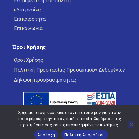
Εξυπηρέτηση του πολίτη
eΥπηρεσίες
Επικαιρότητα
Επικοινωνία
Όροι Χρήσης
Όροι Χρήσης
Πολιτική Προστασίας Προσωπικών Δεδομένων
Δήλωση προσβασιμότητας
Χρησιμοποιούμε cookies στον ιστότοπό μας για να σας
προσφέρουμε την πιο σχετική εμπειρία, θυμόμαστε τις
προτιμήσεις σας και τις επανειλημμένες επισκέψεις.
Copyright © 2026 Δήμος Κορδελιού Ευόσμου
Αποδοχή
Πολιτική Απορρήτου