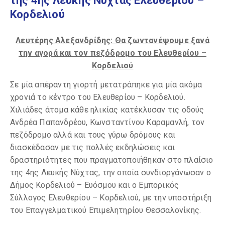
της 4ης Λευκής Νύχτας Ελευθερίου –
Κορδελιού
Λευτέρης Αλεξανδρίδης: Θα ζωντανέψουμε ξανά
την αγορά και τον πεζόδρομο του Ελευθερίου –
Κορδελιού
Σε μία απέραντη γιορτή μετατράπηκε για μία ακόμα
χρονιά το κέντρο του Ελευθερίου – Κορδελιού.
Χιλιάδες άτομα κάθε ηλικίας κατέκλυσαν τις οδούς
Ανδρέα Παπανδρέου, Κωνσταντίνου Καραμανλή, τον
πεζόδρομο αλλά και τους γύρω δρόμους και
διασκέδασαν με τις πολλές εκδηλώσεις και
δραστηριότητες που πραγματοποιήθηκαν στο πλαίσιο
της 4ης Λευκής Νύχτας, την οποία συνδιοργάνωσαν ο
Δήμος Κορδελιού – Ευόσμου και ο Εμπορικός
Σύλλογος Ελευθερίου – Κορδελιού, με την υποστήριξη
του Επαγγελματικού Επιμελητηρίου Θεσσαλονίκης.