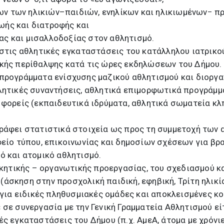
ν των ηλικιών–παιδιών, ενηλίκων και ηλικιωμένων− π
ωής και διατροφής και
ας και μισαλλοδοξίας στον αθλητισμό.
 στις αθλητικές εγκαταστάσεις του κατάλληλου ιατρικο
κής περίθαλψης κατά τις ώρες εκδηλώσεων του Δήμου.
προγράμματα ενίσχυσης μαζικού αθλητισμού και διοργ
λητικές συναντήσεις, αθλητικά επιμορφωτικά προγράμματ
 φορείς (εκπαιδευτικά ιδρύματα, αθλητικά σωματεία κλ
ράφει στατιστικά στοιχεία ως προς τη συμμετοχή των
φείο τύπου, επικοινωνίας και δημοσίων σχέσεων για βρ
ό και ατομικό αθλητισμό.
οικητικής – οργανωτικής προεργασίας, του σχεδιασμού κ
άσκηση στην προσχολική παιδική, εφηβική, Τρίτη ηλικί
ν για ειδικές πληθυσμιακές ομάδες και αποκλεισμένες κ
 σε συνεργασία με την Γενική Γραμματεία Αθλητισμού ε
ς εγκαταστάσεις του Δήμου (π.χ. ΑμεΑ, άτομα με χρόνι