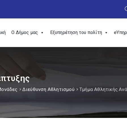
ική
Ο Δήμος μας
Εξυπηρέτηση του πολίτη
eΥπηρ
άπτυξης
Μονάδες
Διεύθυνση Αθλητισμού
Τμήμα Αθλητικής Αν