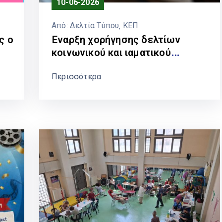
10-06-2026
Από:
Δελτία Τύπου
‚
ΚΕΠ
ς ο
Έναρξη χορήγησης δελτίων
κοινωνικού και ιαματικού
τουρισμού, εκδρομικού
Περισσότερα
προγράμματος και θεάματος του
Λογαριασμού Αγροτικής Εστίας
ΛΑΕ/ΟΠΕΚΑ από τα ΚΕΠ.