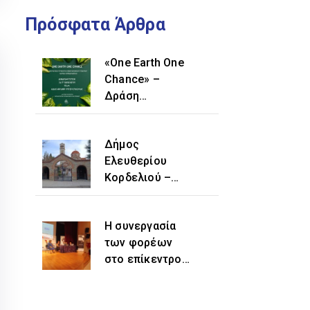
Πρόσφατα Άρθρα
«One Earth One
Chance» –
Δράση
δενδροφύτευσης
στην οδό
Δήμος
Αντώνη Τρίτση
Ελευθερίου
Κορδελιού –
Ευόσμου:
Αποκατάσταση
Η συνεργασία
μίας ιστορικής
των φορέων
αδικίας η
στο επίκεντρο
προσθήκη του
εκδήλωσης για
τοπωνυμίου
την
«Ελευθέριο»
ενδυνάμωση