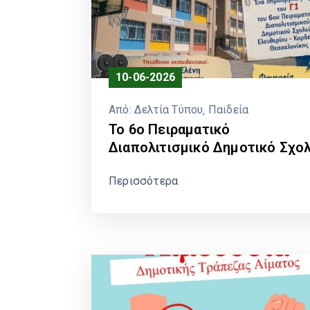
10-06-2026
Από:
Δελτία Τύπου
‚
Παιδεία
Το 6ο Πειραματικό
Διαπολιτισμικό Δημοτικό Σχο
Ελευθερίου – Κορδελιού κέρδ
Περισσότερα
ακόμη δύο βραβεία.