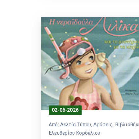
02-06-2026
Από:
Δελτία Τύπου
‚
Δράσεις
‚
Βιβλιοθήκ
Ελευθερίου Κορδελιού