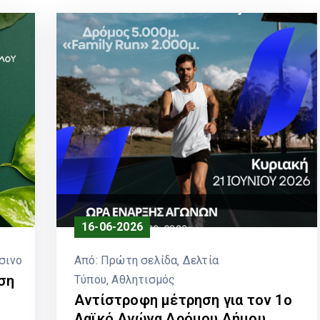
16-06-2026
σινο
Από:
Πρώτη σελίδα
‚
Δελτία
ση
Τύπου
‚
Αθλητισμός
Αντίστροφη μέτρηση για τον 1ο
Λαϊκό Αγώνα Δρόμου Δήμου