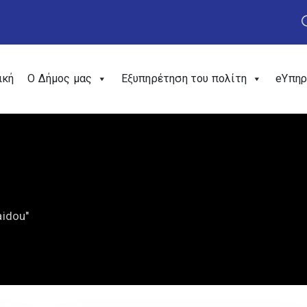
ική
Ο Δήμος μας
Εξυπηρέτηση του πολίτη
eΥπηρ
aidou"