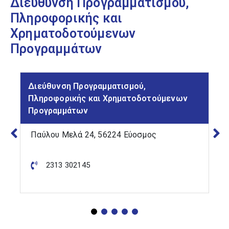
Διεύθυνση Προγραμματισμού,
Δήμαρχο
Πληροφορικής και
Χρηματοδοτούμενων
Αιρετοί
Προγραμμάτων
Διεύθυνση Αθλητισμού &
Πολιτισμού
Διεύθυνση Προγραμματισμού,
Διεύθυνση
Πληροφορικής και Χρηματοδοτούμενων
Προγραμματισμού,
Προγραμμάτων
Πληροφορικής και
Χρηματοδοτούμενων
Παύλου Μελά 24, 56224 Εύοσμος
Προγραμμάτων
Διεύθυνση Δημοτικής
2313 302145
Αστυνομίας
Διεύθυνση Διοίκησης
και Ανθρώπινου
Δυναμικού