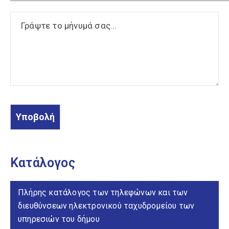
και Πρασίνου
Διεύθυνση
Πολεοδομίας-
Υπηρεσιών Δόμησης
Διεύθυνση Συντηρήσεων
Τεχνικών Έργων
Διεύθυνση
(Προ)Σχολικής Αγωγής
και Δραστηριοτήτων
Κατάλογος
Διεύθυνση Τοπικής
Οικονομικής Ανάπτυξης
Πλήρης κατάλογος των τηλεφώνων και των
διευθύνσεων ηλεκτρονικού ταχυδρομείου των
υπηρεσιών του δήμου