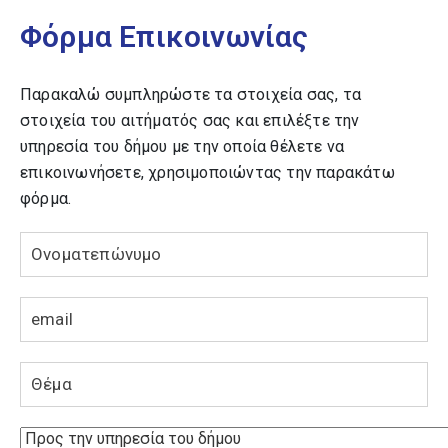
Φόρμα Επικοινωνίας
Διεύθυνση
Καθαριότητας,
Ανακύκλωσης και
Στόλου Οχημάτων
Παρακαλώ συμπληρώστε τα στοιχεία σας, τα
στοιχεία του αιτήματός σας και επιλέξτε την
Διεύθυνση ΚΕΠ
υπηρεσία του δήμου με την οποία θέλετε να
επικοινωνήσετε, χρησιμοποιώντας την παρακάτω
Διεύθυνση Μελετών &
φόρμα.
Έργων
Διεύθυνση Οικονομικών
Υπηρεσιών
Διεύθυνση Παιδείας &
Κοινωνικής Πολιτικής
Διεύθυνση
Περιβάλλοντος,
Ενεργειακών Θεμάτων