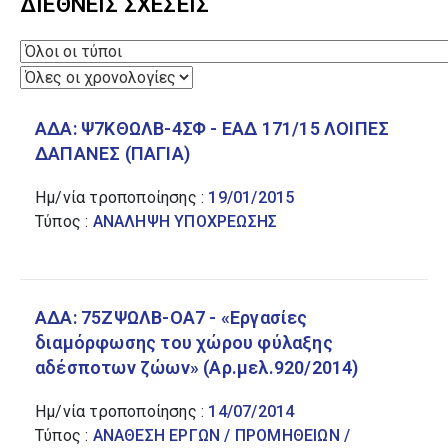
ΔΙΕΘΝΕΙΣ ΣΧΕΣΕΙΣ
ΕΠΙΚΟΙΝΩΝΙΑ ΚΑΙ ΜΟΡΦΩΣΗ
ΓΕΩΓΡΑΦΙΑ
ΑΔΑ: Ψ7ΚΘΩΛΒ-4ΣΦ - ΕΑΔ 171/15 ΛΟΙΠΕΣ
ΔΑΠΑΝΕΣ (ΠΑΓΙΑ)
ΑΠΟΦΑΣΗ ΔΙΑΘΕΣΗΣ
Ημ/νία τροποποίησης :
ΑΝΟΙΚΤΩΝ ΔΕΔΟΜΕΝΩΝ
19/01/2015
Τύπος :
ΑΝΑΛΗΨΗ ΥΠΟΧΡΕΩΣΗΣ
ΥΓΕΙΑ
ΑΔΑ: 75ΖΨΩΛΒ-ΟΑ7 - «Εργασίες
ΔΙΑΤΡΟΦΗ ΚΑΙ ΓΕΩΡΓΙΚΑ
διαμόρφωσης του χώρου φύλαξης
ΠΡΟΪΟΝΤΑ
αδέσποτων ζώων» (Αρ.μελ.920/2014)
ΔΙΚΑΙΟ
Ημ/νία τροποποίησης :
14/07/2014
Τύπος :
ΑΝΑΘΕΣΗ ΕΡΓΩΝ / ΠΡΟΜΗΘΕΙΩΝ /