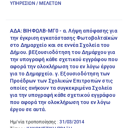
ΥΠΗΡΕΣΙΩΝ / ΜΕΛΕΤΩΝ
ΟΙΚΟΝΟΜΙΚΗ ΖΩΗ
ΠΕΡΙΒΑΛΛΟΝ
ΑΔΑ: ΒΙΗΦΩΛΒ-ΜΓ0 - α. Λήψη απόφασης για
την έγκριση εγκατάστασης Φωτοβολταϊκών
ΔΙΕΘΝΕΙΣ ΣΧΕΣΕΙΣ
στο Δημαρχείο και σε εννέα Σχολεία του
Δήμου. βΕξουσιοδότηση του Δημάρχου για
ΜΕΤΑΦΟΡΕΣ
την υπογραφή κάθε σχετικού εγγράφου που
αφορά την ολοκλήρωση του εν λόγω έργου
για το Δημαρχείο. γ. Εξουσιοδότηση των
ΕΥΡΩΠΑΪΚΗ ΈΝΩΣΗ
Προέδρων των Σχολικών Επιτροπών στις
οποίες ανήκουν τα συγκεκριμένα Σχολεία
ΠΑΡΑΓΩΓΗ, ΤΕΧΝΟΛΟΓΙΑ ΚΑΙ
για την υπογραφή κάθε σχετικού εγγράφου
ΕΡΕΥΝΑ
που αφορά την ολοκλήρωση του εν λόγω
έργου σε αυτά.
ΚΟΙΝΩΝΙΚΑ ΘΕΜΑΤΑ
Ημ/νία τροποποίησης :
31/03/2014