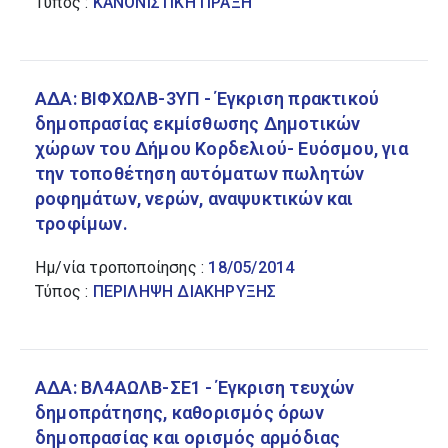
Τύπος :
ΚΑΝΟΝΙΣΤΙΚΗ ΠΡΑΞΗ
ΕΠΙΧΕΙΡΗΣΕΙΣ ΚΑΙ
ΑΝΤΑΓΩΝΙΣΜΟΣ
ΑΔΑ: ΒΙΦΧΩΛΒ-3ΥΠ - Έγκριση πρακτικού
ΒΙΟΜΗΧΑΝΙΑ
δημοπρασίας εκμίσθωσης Δημοτικών
χώρων του Δήμου Κορδελιού- Ευόσμου, για
ΕΝΕΡΓΕΙΑ
την τοποθέτηση αυτόματων πωλητών
ροφημάτων, νερών, αναψυκτικών και
τροφίμων.
ΑΠΑΣΧΟΛΗΣΗ ΚΑΙ ΕΡΓΑΣΙΑ
Ημ/νία τροποποίησης :
18/05/2014
Τύπος :
ΠΕΡΙΛΗΨΗ ΔΙΑΚΗΡΥΞΗΣ
ΔΗΜΟΣΙΟΝΟΜΙΚΑ
ΟΙΚΟΝΟΜΙΚΕΣ ΚΑΙ ΕΜΠΟΡΙΚΕΣ
ΣΥΝΑΛΛΑΓΕΣ
ΑΔΑ: ΒΛ4ΑΩΛΒ-ΣΕ1 - Έγκριση τευχών
δημοπράτησης, καθορισμός όρων
δημοπρασίας και ορισμός αρμόδιας
ΠΟΛΙΤΙΚΗ ΖΩΗ