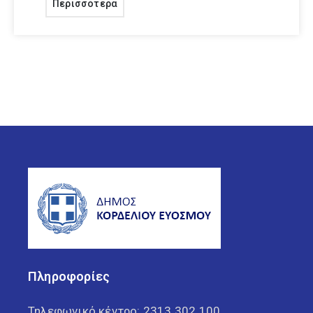
Περισσότερα
επικοινωνίας
Το έργο συγχρηματοδοτείται από το Ευρωπαϊκό Ταμείο
Περιφερειακής Ανάπτυξης (ΕΤΠΑ) και εθνικούς πόρους.
Ιστοσελίδα προγράμματος:
http://www.greece-bulgaria.eu
Promotion and Development of YMC (H) A-Youth Mobilizati
Cultural Heritage and Athletic Valorization :
http://promo-
ymcha.eu/index.php/el/
Πληροφορίες
Τηλεφωνικό κέντρο:
2313 302 100