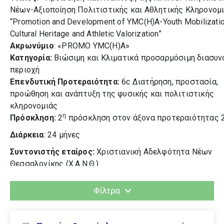
Νέων-Αξιοποίηση Πολιτιστικής και Αθλητικής Κληρονομι
“Promotion and Development of YMC(H)A-Youth Mobilizati
Cultural Heritage and Athletic Valorization”
Ακρωνύμιο
: «PROMO YMC(H)A»
Κατηγορία:
Βιώσιμη και Κλιματικά προσαρμόσιμη διασυν
περιοχή
Επενδυτική Προτεραιότητα:
6c Διατήρηση, προστασία,
προώθηση και ανάπτυξη της φυσικής και πολιτιστικής
κληρονομιάς
η
Πρόσκληση:
2
πρόσκληση στον άξονα προτεραιότητας 2
Διάρκεια
: 24 μήνες
Συντονιστής εταίρος:
Χριστιανική Αδελφότητα Νέων
Θεσσαλονίκης (Χ.Α.Ν.Θ.)
Εταίροι:
Φίλτρα
1. Νοτιοδυτικό Πανεπιστήμιο Neofit Rilsky του
Μπλαγκόεβγκραντ, Σχολή Δημόσιας Υγείας, Ιατρικής Πε
και Αθλητισμού