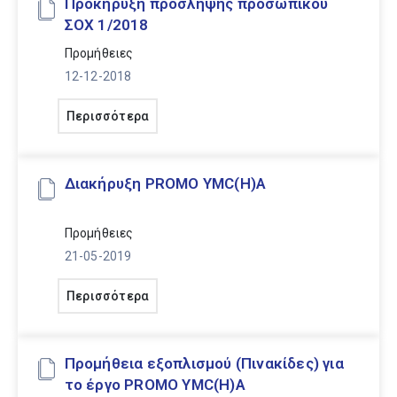
Προκήρυξη πρόσληψης προσωπικού
2. Δήμος Κορδελιού – Ευόσμου
ΣΟΧ 1/2018
3. Δήμος Ράζλογκ
Προμήθειες
Ανάλυση Προϋπολογισμού ανά εταίρο
12-12-2018
Περισσότερα
ΕΤΑΙΡΟΣ
ΧΩΡΑ
ΠΡΟΫΠΟΛΟ
Χριστιανική
Διακήρυξη PROMO YMC(H)A
Αδελφότητα Νέων
1
466.780,00
Θεσσαλονίκης(Χ.Α.Ν.Θ.)
Ελλάδα
Προμήθειες
21-05-2019
Δήμος Κορδελιού –
2
215.659,41
Ευόσμου
Ελλάδα
Περισσότερα
3
46.797,50
Δήμος Ραζλογκ
Βουλγαρία
Προμήθεια εξοπλισμού (Πινακίδες) για
Πανεπιστήμιο
το έργο PROMO YMC(H)A