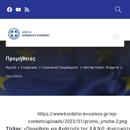
Προμήθειες
Αρχική
Ενημέρωση
Ευρωπαικά Προγράμματα
Interreg Greece - Bulgaria
Προμήθειες
https://www.kordelio-evosmos.gr/wp-
Κατηγορίες
content/uploads/2023/01/promo_ymcha-2.png
Όλα τα Έγγραφα
Τίτλος:
«Προώθηση και Ανάπτυξη της Χ.Α.Ν.Θ.-Κινητικότ