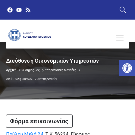
Αν
Διεύθυνση Οικονομικών Υπηρεσιών
Αρχική
Ο Δήμος μας
Υπηρεσιακές Μονάδες
Διεύθυνση Οικονομικών Υπηρεσιών
Κατηγορίες
Φόρμα επικοινωνίας
Όλα τα τμήματα
Παύλου Μελά 24
, Τ.Κ. 56224, Εύοσμος