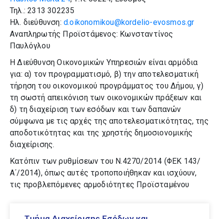
Τηλ.: 2313 302235
Διεύθυνση Αθλητισμού
Ηλ. διεύθυνση:
d.oikonomikou@kordelio-evosmos.gr
Αναπληρωτής Προϊστάμενος: Κωνσταντίνος
Παυλόγλου
Διεύθυνση Προγραμματισμού,
Πληροφορικής και
Η Διεύθυνση Οικονομικών Υπηρεσιών είναι αρμόδια
Χρηματοδοτούμενων
για: α) τον προγραμματισμό, β) την αποτελεσματική
Προγραμμάτων
τήρηση του οικονομικού προγράμματος του Δήμου, γ)
τη σωστή απεικόνιση των οικονομικών πράξεων και
Διεύθυνση Δημοτικής
δ) τη διαχείριση των εσόδων και των δαπανών
Αστυνομίας
σύμφωνα με τις αρχές της αποτελεσματικότητας, της
αποδοτικότητας και της χρηστής δημοσιονομικής
Διεύθυνση Διοίκησης και
διαχείρισης.
Ανθρώπινου Δυναμικού
Κατόπιν των ρυθμίσεων του Ν.4270/2014 (ΦΕΚ 143/
Διεύθυνση Καθαριότητας,
Α΄/2014), όπως αυτές τροποποιήθηκαν και ισχύουν,
Ανακύκλωσης & Στόλου
τις προβλεπόμενες αρμοδιότητες Προϊσταμένου
Οχημάτων
Οικονομικών Υπηρεσιών (Π.Ο.Υ.) αναλαμβάνει και
ασκεί ο Προϊστάμενος της Διεύθυνσης Οικονομικών
Διεύθυνση Κέντρων
Τμήμα Διαχείρισης Εσόδων και