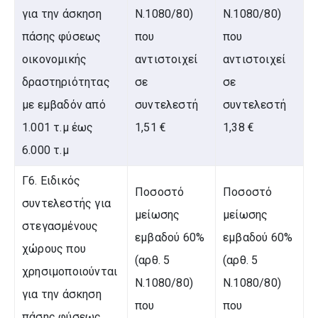
για την άσκηση
Ν.1080/80)
Ν.1080/80)
πάσης φύσεως
που
που
οικονομικής
αντιστοιχεί
αντιστοιχεί
δραστηριότητας
σε
σε
με εμβαδόν από
συντελεστή
συντελεστή
1.001 τ.μ έως
1,51 €
1,38 €
6.000 τ.μ
Γ6. Ειδικός
Ποσοστό
Ποσοστό
συντελεστής για
μείωσης
μείωσης
στεγασμένους
εμβαδού 60%
εμβαδού 60%
χώρους που
(αρθ. 5
(αρθ. 5
χρησιμοποιούνται
Ν.1080/80)
Ν.1080/80)
για την άσκηση
που
που
πάσης φύσεως