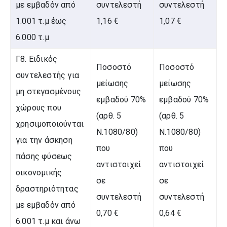
με εμβαδόν από
συντελεστή
συντελεστή
1.001 τ.μ έως
1,16 €
1,07 €
6.000 τ.μ
Γ8. Ειδικός
Ποσοστό
Ποσοστό
συντελεστής για
μείωσης
μείωσης
μη στεγασμένους
εμβαδού 70%
εμβαδού 70%
χώρους που
(αρθ. 5
(αρθ. 5
χρησιμοποιούνται
Ν.1080/80)
Ν.1080/80)
για την άσκηση
που
που
πάσης φύσεως
αντιστοιχεί
αντιστοιχεί
οικονομικής
σε
σε
δραστηριότητας
συντελεστή
συντελεστή
με εμβαδόν από
0,70 €
0,64 €
6.001 τ.μ και άνω