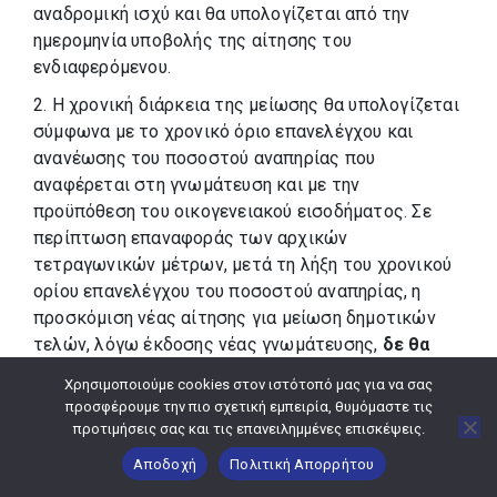
αναδρομική ισχύ και θα υπολογίζεται από την
ημερομηνία υποβολής της αίτησης του
ενδιαφερόμενου.
2. Η χρονική διάρκεια της μείωσης θα υπολογίζεται
σύμφωνα με το χρονικό όριο επανελέγχου και
ανανέωσης του ποσοστού αναπηρίας που
αναφέρεται στη γνωμάτευση και με την
προϋπόθεση του οικογενειακού εισοδήματος. Σε
περίπτωση επαναφοράς των αρχικών
τετραγωνικών μέτρων, μετά τη λήξη του χρονικού
ορίου επανελέγχου του ποσοστού αναπηρίας, η
προσκόμιση νέας αίτησης για μείωση δημοτικών
τελών, λόγω έκδοσης νέας γνωμάτευσης,
δε θα
γεννά αξιώσεις επιστροφής ποσών ή
Χρησιμοποιούμε cookies στον ιστότοπό μας για να σας
αναδρομικής μείωσης των δημοτικών τελών για
προσφέρουμε την πιο σχετική εμπειρία, θυμόμαστε τις
το χρονικό διάστημα επαναφοράς χρέωσης των
προτιμήσεις σας και τις επανειλημμένες επισκέψεις.
αρχικών τετραγωνικών μέτρων του ακινήτου.
Αποδοχή
Πολιτική Απορρήτου
3. Οι απαλλαγές για τις κατηγορίες των