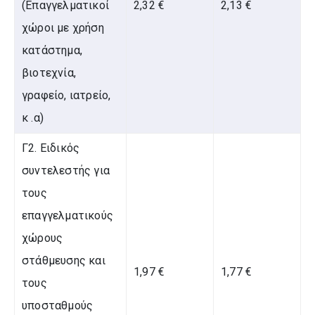
(Επαγγελματικοί
2,32 €
2,13 €
χώροι με χρήση
κατάστημα,
βιοτεχνία,
γραφείο, ιατρείο,
κ .α)
Γ2. Ειδικός
συντελεστής για
τους
επαγγελματικούς
χώρους
στάθμευσης και
1,97 €
1,77 €
τους
υποσταθμούς