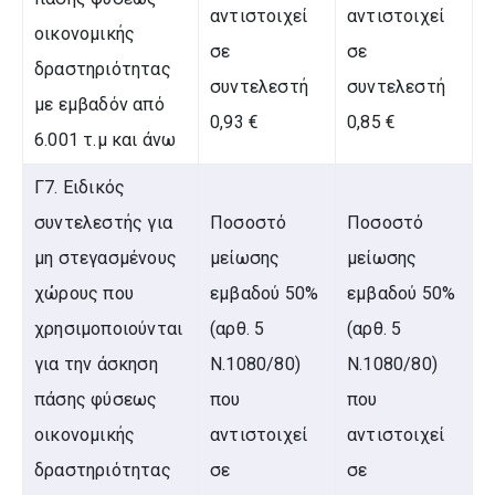
αντιστοιχεί
αντιστοιχεί
οικονομικής
σε
σε
δραστηριότητας
συντελεστή
συντελεστή
με εμβαδόν από
0,93 €
0,85 €
6.001 τ.μ και άνω
Γ7. Ειδικός
συντελεστής για
Ποσοστό
Ποσοστό
μη στεγασμένους
μείωσης
μείωσης
χώρους που
εμβαδού 50%
εμβαδού 50%
χρησιμοποιούνται
(αρθ. 5
(αρθ. 5
για την άσκηση
Ν.1080/80)
Ν.1080/80)
πάσης φύσεως
που
που
οικονομικής
αντιστοιχεί
αντιστοιχεί
δραστηριότητας
σε
σε