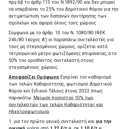
πργ.6β το άρθρ.113 του Ν.1892/90 και δεν μπορεί
να υπερβαίνει το 25% του Δημοτικού Φόρου για την
αντιμετώπιση των δαπανών συντήρησης των
σχολείων και αφορά όλους τους χώρους
Σύμφωνα με το άρθρ. 10 του N. 1080/80 (ΦΕΚ
246/80 τεύχος Α’) οι παραπάνω συντελεστές για
τους μη στεγασμένους χώρους, ορίζεται κατά
τετραγωνικό μέτρο φωτιζόμενης επιφανείας, στο
50% του ορισθέντος συντελεστή στους
στεγασμένους χώρους.
Αποφασίζει Ομόφωνα
Εγκρίνει τον καθορισμό
των τελών Καθαριότητας, φωτισμού Δημοτικού
Φόρου και Ειδικού Τέλους έτους 2022 όπως
παρακάτω:
Μείωση ποσοστού 10% των
συντελεστών των τελών Καθαριότητας και
Ηλεκτροφωτισμού
1. για τον πρώτο γενικό συντελεστή και
για την
οικιακή
χρήση από
1,22 €/τ.μ
. σε
1,10 €/τ.μ
.