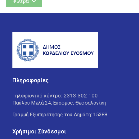
Φίλτρα
Δράσεις
Έργα
Ανά θέμα
Βιβλιοθήκη Ελευθερίου
Κορδελιού
Πληροφορίες
Βιβλιοθήκη Ευόσμου
Τηλεφωνικό κέντρο:
2313 302 100
Δ.Κ. Ελευθερίου Κορδελιού
Παύλου Μελά 24, Εύοσμος, Θεσσαλονίκη
Γραμμή Εξυπηρέτησης του Δημότη: 15388
Δ.Κ. Ευόσμου
Χρήσιμοι Σύνδεσμοι
Δημοτική Αστυνομία