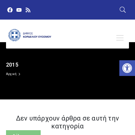
Αν
2015
Δημόσια Διαβούλευση
Αρχική
Ευρωεκλογές 9 Ιουνίου 2024
Πρώτη σελίδα
Δεν υπάρχουν άρθρα σε αυτή την
Δελτία Τύπου
κατηγορία