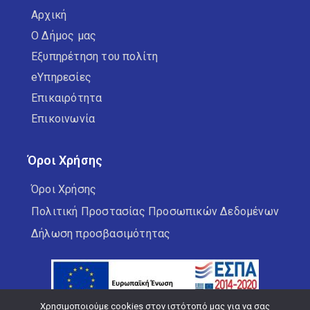
Αρχική
Ο Δήμος μας
Δημοτικοί Κινηματογράφοι
Εξυπηρέτηση του πολίτη
Εξωστρέφεια
eΥπηρεσίες
Επικαιρότητα
ΚΑΠΗ
Επικοινωνία
Καταστήματα Υγειονομικού
Όροι Χρήσης
Ενδιαφέροντος
Όροι Χρήσης
Πολιτική Προστασίας Προσωπικών Δεδομένων
Κέντρο Κοινωνικής Στήριξης
Δήλωση προσβασιμότητας
Κέντρο Κοινότητας
Κοινωνικό Παντοπωλείο
Χρησιμοποιούμε cookies στον ιστότοπό μας για να σας