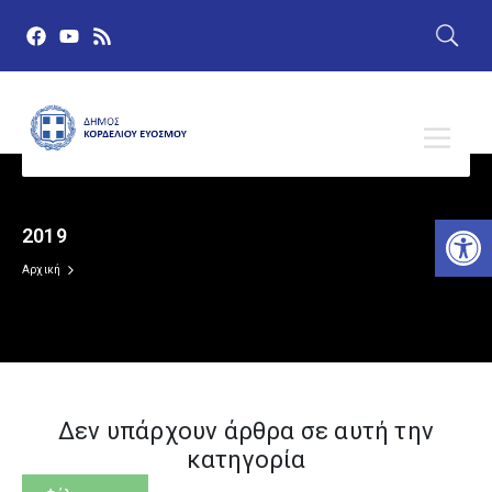
Αν
2019
Δημόσια Διαβούλευση
Αρχική
Ευρωεκλογές 9 Ιουνίου 2024
Πρώτη σελίδα
Δεν υπάρχουν άρθρα σε αυτή την
Δελτία Τύπου
κατηγορία