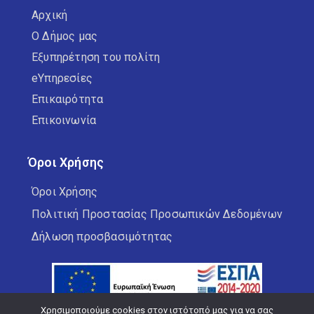
Αρχική
Ο Δήμος μας
Δημοτικοί Κινηματογράφοι
Εξυπηρέτηση του πολίτη
Εξωστρέφεια
eΥπηρεσίες
Επικαιρότητα
ΚΑΠΗ
Επικοινωνία
Καταστήματα Υγειονομικού
Όροι Χρήσης
Ενδιαφέροντος
Όροι Χρήσης
Πολιτική Προστασίας Προσωπικών Δεδομένων
Κέντρο Κοινωνικής Στήριξης
Δήλωση προσβασιμότητας
Κέντρο Κοινότητας
Κοινωνικό Παντοπωλείο
Χρησιμοποιούμε cookies στον ιστότοπό μας για να σας