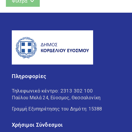
Φίλτρα
Δράσεις
Έργα
Ανά θέμα
Βιβλιοθήκη Ελευθερίου
Κορδελιού
Πληροφορίες
Βιβλιοθήκη Ευόσμου
Τηλεφωνικό κέντρο:
2313 302 100
Δ.Κ. Ελευθερίου Κορδελιού
Παύλου Μελά 24, Εύοσμος, Θεσσαλονίκη
Γραμμή Εξυπηρέτησης του Δημότη: 15388
Δ.Κ. Ευόσμου
Χρήσιμοι Σύνδεσμοι
Δημοτική Αστυνομία