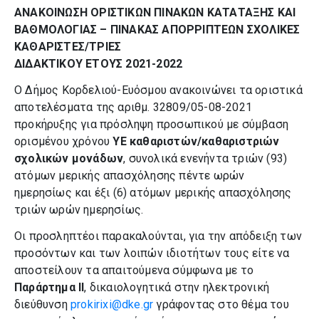
ΑΝΑΚΟΙΝΩΣΗ ΟΡΙΣΤΙΚΩΝ ΠΙΝΑΚΩΝ ΚΑΤΑΤΑΞΗΣ ΚΑΙ
ΒΑΘΜΟΛΟΓΙΑΣ – ΠΙΝΑΚΑΣ ΑΠΟΡΡΙΠΤΕΩΝ ΣΧΟΛΙΚΕΣ
ΚΑΘΑΡΙΣΤΕΣ/ΤΡΙΕΣ
ΔΙΔΑΚΤΙΚΟΥ ΕΤΟΥΣ 2021-2022
Ο Δήμος Κορδελιού-Ευόσμου ανακοινώνει τα οριστικά
αποτελέσματα της αριθμ. 32809/05-08-2021
προκήρυξης για πρόσληψη προσωπικού με σύμβαση
ορισμένου χρόνου
ΥΕ καθαριστών/καθαριστριών
σχολικών μονάδων
, συνολικά ενενήντα τριών (93)
ατόμων μερικής απασχόλησης πέντε ωρών
ημερησίως και έξι (6) ατόμων μερικής απασχόλησης
τριών ωρών ημερησίως.
Οι προσληπτέοι παρακαλούνται, για την απόδειξη των
προσόντων και των λοιπών ιδιοτήτων τους είτε να
αποστείλουν τα απαιτούμενα σύμφωνα με το
Παράρτημα ΙΙ
, δικαιολογητικά στην ηλεκτρονική
διεύθυνση
prokirixi@dke.gr
γράφοντας στο θέμα του