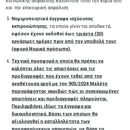
κοινωνικής ασφάλισης καλύπτουν τόσο την κύρια όσο
και την επικουρική ασφάλιση.
Νομιμοποιητικά έγγραφα ισχύουσας
εκπροσώπησης
, τα οποία γίνονται αποδεκτά,
εφόσον έχουν εκδοθεί έως
τριάντα (30)
εργάσιμες ημέρες πριν από την υποβολή τους
(αφορά Νομικά πρόσωπα).
Τεχνική προσφορά η οποία θα πρέπει να
καλύπτει όλες τις απαιτήσεις και τις
προδιαγραφές που έχουν τεθεί από την
αναθέτουσα αρχή με την 905/2024 Μελέτη
περιγράφοντας ακριβώς πώς οι συγκεκριμένες
απαιτήσεις και προδιαγραφές πληρούνται.
Περιλαμβάνει ιδίως τα έγγραφα και
δικαιολογητικά, βάσει των οποίων θα
αξιολογηθεί η καταλληλότητα των
προσφερόμενων υπηρεσιών, με βάση το