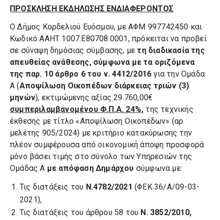
ΠΡΟΣΚΛΗΣΗ
ΕΚΔΗΛΩΣΗΣ ΕΝΔΙΑΦΕΡΟΝΤΟΣ
Ο Δήμος Κορδελιού Ευόσμου, με ΑΦΜ 997742450 και
Κωδικό ΑΑΗΤ 1007.Ε80708.0001, πρόκειται να προβεί
σε σύναψη δημόσιας σύμβασης, με
τη διαδικασία της
απευθείας ανάθεσης, σύμφωνα με τα οριζόμενα
της παρ. 10 άρθρο 6 του ν. 4412/2016
για την Ομάδα
Α (
Αποψίλωση Οικοπέδων διάρκειας τριών (3)
μηνών
), εκτιμώμενης αξίας 29.760,00€
συμπεριλαμβανομένου Φ.Π.Α. 24%,
της τεχνικής
έκθεσης με τίτλο «Αποψίλωση Οικοπέδων» (αρ.
μελέτης 905/2024) με κριτήριο κατακύρωσης την
πλέον συμφέρουσα από οικονομική άποψη προσφορά
μόνο βάσει τιμής στο σύνολο των Υπηρεσιών της
Ομάδας Α
με απόφαση Δημάρχου
σύμφωνα με:
Τις διατάξεις του
Ν.4782/2021
(ΦΕΚ 36/Α/09-03-
2021),
Τις διατάξεις του άρθρου 58 του
Ν. 3852/2010,