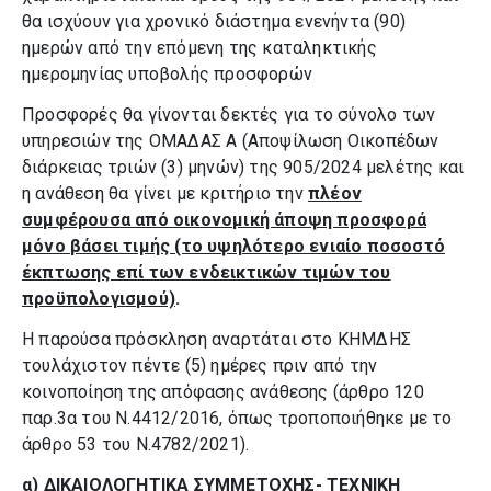
θα ισχύουν για χρονικό διάστημα ενενήντα (90)
ημερών από την επόμενη της καταληκτικής
ημερομηνίας υποβολής προσφορών
Προσφορές θα γίνονται δεκτές για το σύνολο των
υπηρεσιών της ΟΜΑΔΑΣ Α (Αποψίλωση Οικοπέδων
διάρκειας τριών (3) μηνών) της 905/2024 μελέτης και
η ανάθεση θα γίνει με κριτήριο την
πλέον
συμφέρουσα από οικονομική άποψη προσφορά
μόνο βάσει τιμής (το υψηλότερο ενιαίο ποσοστό
έκπτωσης επί των ενδεικτικών τιμών του
προϋπολογισμού)
.
Η παρούσα πρόσκληση αναρτάται στο ΚΗΜΔΗΣ
τουλάχιστον πέντε (5) ημέρες πριν από την
κοινοποίηση της απόφασης ανάθεσης (άρθρο 120
παρ.3α του Ν.4412/2016, όπως τροποποιήθηκε με το
άρθρο 53 του Ν.4782/2021).
α) ΔΙΚΑΙΟΛΟΓΗΤΙΚΑ ΣΥΜΜΕΤΟΧΗΣ- ΤΕΧΝΙΚΗ