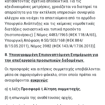
καταθέτοντας σχετικά αποδεικτικά. Για τις
εξειδικευμένες μετρήσεις, χρειάζεται να διατηρεί τα
απαραίτητα για την εκτέλεση υπηρεσιών συνεργεία
ελέγχου και να έχει τα απαιτούμενα από το αρμόδιο
Υπουργείο Ανάπτυξης και τις κείμενες νομοθετικές
διατάξεις ουσιαστικά και τυπικά προσόντα
(πιστοποιήσεις). [ Νόμος 4483/1965 (ΦΕΚ 118/Α/65),
Υπουργική Απόφαση Φ.50/503/168 (ΦΕΚ 884/
Β/15.05.2011), Νόμος 3982 (ΦΕΚ 143/Α/17.06.2013)].
8.
Υπογεγραμμένη Επισυναπτόμενη Ενημέρωση για
την επεξεργασία προσωπικών δεδομένων.
Οι προσφορές και αιτήσεις συμμετοχής υποβάλλονται
μέσα σε σφραγισμένο φάκελο, στον οποίο πρέπει να
αναγράφονται
ευκρινώς
:
α) η λέξη
Προσφορά
ή
Αίτηση συμμετοχής
,
β) η επωνυμία της αναθέτουσας αρχής,