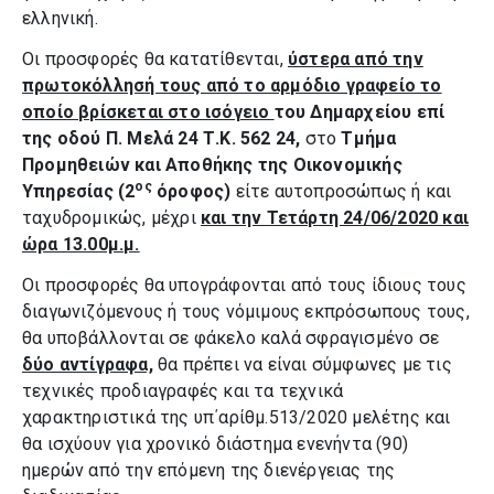
ελληνική.
Οι προσφορές θα κατατίθενται,
ύστερα από την
πρωτοκόλλησή τους από το αρμόδιο γραφείο το
οποίο βρίσκεται στο ισόγειο
του Δημαρχείου επί
της οδού Π. Μελά 24 Τ.Κ. 562 24,
στο
Τμήμα
Προμηθειών και Αποθήκης της Οικονομικής
ος
Υπηρεσίας (2
όροφος)
είτε αυτοπροσώπως ή και
ταχυδρομικώς, μέχρι
και την Τετάρτη 24/06/2020 και
ώρα 13.00μ.μ.
Οι προσφορές θα υπογράφονται από τους ίδιους τους
διαγωνιζόμενους ή τους νόμιμους εκπρόσωπους τους,
θα υποβάλλονται σε φάκελο καλά σφραγισμένο σε
δύο αντίγραφα,
θα πρέπει να είναι σύμφωνες με τις
τεχνικές προδιαγραφές και τα τεχνικά
χαρακτηριστικά της υπ΄αρίθμ.513/2020 μελέτης και
θα ισχύουν για χρονικό διάστημα ενενήντα (90)
ημερών από την επόμενη της διενέργειας της