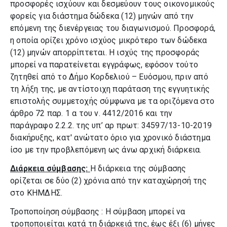
προσφορές ισχύουν και δεσμεύουν τους οικονομικούς
φορείς για διάστημα δώδεκα (12) μηνών από την
επόμενη της διενέργειας του διαγωνισμού. Προσφορά,
η οποία ορίζει χρόνο ισχύος μικρότερο των δώδεκα
(12) μηνών απορρίπτεται. Η ισχύς της προσφοράς
μπορεί να παρατείνεται εγγράφως, εφόσον τούτο
ζητηθεί από το Δήμο Κορδελιού – Ευόσμου, πριν από
τη λήξη της, με αντίστοιχη παράταση της εγγυητικής
επιστολής συμμετοχής σύμφωνα με τα οριζόμενα στο
άρθρο 72 παρ. 1 α του ν. 4412/2016 και την
παράγραφο 2.2.2. της υπ’ αρ πρωτ: 34597/13-10-2019
διακήρυξης, κατ' ανώτατο όριο για χρονικό διάστημα
ίσο με την προβλεπόμενη ως άνω αρχική διάρκεια.
Διάρκεια σύμβασης:
Η διάρκεια της σύμβασης
ορίζεται σε δύο (2) χρόνια από την καταχώρησή της
στο ΚΗΜΔΗΣ.
Τροποποίηση σύμβασης : Η σύμβαση μπορεί να
τροποποιείται κατά τη διάρκειά της, έως έξι (6) μήνες