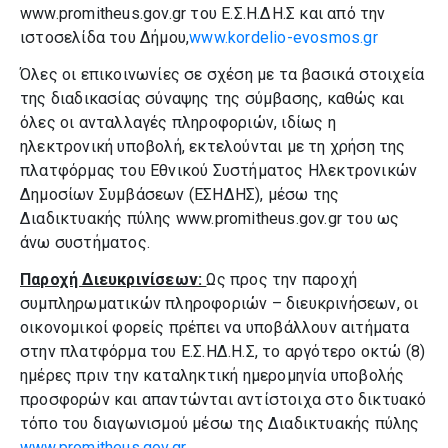
www.promitheus.gov.gr του Ε.Σ.Η.ΔΗ.Σ και από την
ιστοσελίδα του Δήμου,
www.kordelio-evosmos.gr
Όλες οι επικοινωνίες σε σχέση με τα βασικά στοιχεία
της διαδικασίας σύναψης της σύμβασης, καθώς και
όλες οι ανταλλαγές πληροφοριών, ιδίως η
ηλεκτρονική υποβολή, εκτελούνται με τη χρήση της
πλατφόρμας του Εθνικού Συστήματος Ηλεκτρονικών
Δημοσίων Συμβάσεων (ΕΣΗΔΗΣ), μέσω της
Διαδικτυακής πύλης www.promitheus.gov.gr του ως
άνω συστήματος.
Παροχή Διευκρινίσεων:
Ως προς την παροχή
συμπληρωματικών πληροφοριών – διευκρινήσεων, οι
οικονομικοί φορείς πρέπει να υποβάλλουν αιτήματα
στην πλατφόρμα του Ε.Σ.ΗΔ.Η.Σ, το αργότερο οκτώ (8)
ημέρες πριν την καταληκτική ημερομηνία υποβολής
προσφορών και απαντώνται αντίστοιχα στο δικτυακό
τόπο του διαγωνισμού μέσω της Διαδικτυακής πύλης
www.promitheus.gov.gr
.