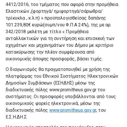
4412/2016, του τμήματος που αφορά στην προμήθεια
Ελαστικών ,(φορτηγά/ ημιφορτηγά/σάρωθρα/
τρίκυκλα , κ.λ.π) » προϋπολογισθείσας δαπάνης
101.239,80€ ευρώ(συμπ/νου Φ.Π.Α 24%), της με αρ.
342/2018 μελέτη με τίτλο « Προμήθεια
ανταλλακτικών για τη συντήρηση και επισκευή των
οχημάτων και μηχανημάτων του Δήμου με κριτήριο
κατακύρωσης την πλέον συμφέρουσα από
οικονομικής άποψης προσφοράς, βάσει τιμής.
Ο διαγωνισμός θα πραγματοποιηθεί με χρήση της
πλατφόρμας του Εθνικού Συστήματος Ηλεκτρονικών
Δημοσίων Συμβάσεων (ΕΣΗΔΗΣ) μέσω της
διαδικτυακής πύλης www.promitheus.gov.gr του
συστήματος. Οι προσφορές υποβάλλονται από τους
οικονομικούς φορείς ηλεκτρονικά, μέσω της
διαδικτυακής πύλης
www.promitheus.gov.gr
, του
Ε.Σ.Η.ΔΗ.Σ.