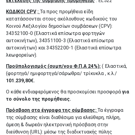
εκτέλεσης της σύμβασης προμήθειας
: EL522
ΚΩΔΙΚΟΙ
CPV
:
Τα προς προμήθεια είδη
κατατάσσονται στους ακόλουθους κωδικούς του
Κοινού Λεξιλογίου δημοσίων συμβάσεων (CPV):
34352100-0 (Ελαστικά επίσωτρα φορτηγών
αυτοκινήτων), 34351100-3 (Ελαστικά επίσωτρα
αυτοκινήτων) και 34352200-1 (Ελαστικά επίσωτρα
λεωφορείων).
Προϋπολογισμός (συμπ/νου Φ.Π.Α 24%):
( Ελαστικά,
(φορτηγά/ ημιφορτηγά/σάρωθρα/ τρίκυκλα , κ.λ./
101.239,80
€.
Ο κάθε ενδιαφερόμενος θα προσκομίσει προσφορά
για
το σύνολο της προμήθειας.
Πρόσβαση στα έγγραφα της σύμβασης:
Τα έγγραφα
της σύμβασης είναι διαθέσιμα για ελεύθερη, πλήρη,
άμεση & δωρεάν ηλεκτρονική πρόσβαση στην
διεύθυνση (URL): μέσω της διαδικτυακής πύλης