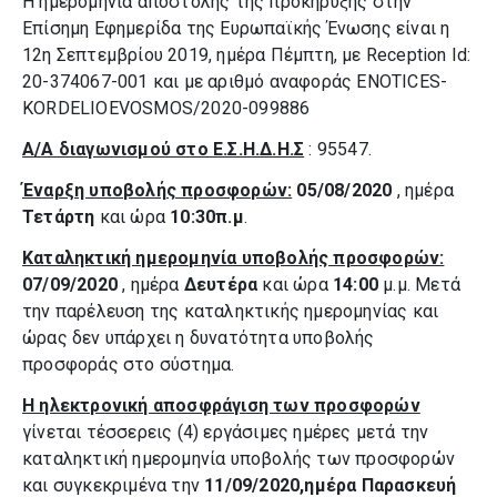
Η ημερομηνία αποστολής της προκήρυξης στην
Επίσημη Εφημερίδα της Ευρωπαϊκής Ένωσης είναι η
12η Σεπτεμβρίου 2019, ημέρα Πέμπτη, με Reception Id:
20-374067-001 και με αριθμό αναφοράς ENOTICES-
KORDELIOEVOSMOS/2020-099886
Α/Α διαγωνισμού στο Ε.Σ.Η.Δ.Η.Σ
: 95547.
Έναρξη υποβολής προσφορών:
05/08/2020
, ημέρα
Τετάρτη
και ώρα
10:30π.μ
.
Καταληκτική ημερομηνία υποβολής προσφορών:
07/09/2020
, ημέρα
Δευτέρα
και ώρα
14:00
μ.μ. Μετά
την παρέλευση της καταληκτικής ημερομηνίας και
ώρας δεν υπάρχει η δυνατότητα υποβολής
προσφοράς στο σύστημα.
Η ηλεκτρονική αποσφράγιση των προσφορών
γίνεται τέσσερεις (4) εργάσιμες ημέρες μετά την
καταληκτική ημερομηνία υποβολής των προσφορών
και συγκεκριμένα την
11/09/2020,
ημέρα
Παρασκευή