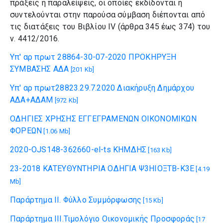
πράξεις ή παραλείψεις, οι οποίες εκδίδονται ή
συντελούνται στην παρούσα σύμβαση διέπονται από
τις διατάξεις του Βιβλίου ΙV (άρθρα 345 έως 374) του
ν. 4412/2016.
Υπ' αρ πρωτ 28864-30-07-2020 ΠΡΟΚΗΡΥΞΗ
ΣΥΜΒΑΣΗΣ ΑΔΑ
[201 Kb]
Υπ' αρ πρωτ28823.29.7.2020 Διακήρυξη Δημάρχου
ΑΔΑ+ΑΔΑΜ
[972 Kb]
ΟΔΗΓΙΕΣ ΧΡΗΣΗΣ ΕΓΓΕΓΡΑΜΕΝΩΝ ΟΙΚΟΝΟΜΙΚΩΝ
ΦΟΡΕΩΝ
[1.06 Mb]
2020-OJS148-362660-el-ts ΚΗΜΔΗΣ
[163 Kb]
23-2018 ΚΑΤΕΥΘΥΝΤΗΡΙΑ ΟΔΗΓΙΑ Ψ3ΗΙΟΞΤΒ-Κ3Ε
[4.19
Mb]
Παράρτημα ΙΙ. Φύλλο Συμμόρφωσης
[15 Kb]
Παράρτημα III.Τιμολόγιο Οικονομικής Προσφοράς
[17