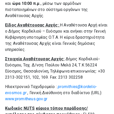
και
ώρα 10:00 π.μ.
, μέσω των αρμόδιων
πιστοποιημένων στο σύστημα οργάνων της
Αναθέτουσας Αρχής.
Είδος Αναθέτουσας Αρχής:
Η Αναθέτουσα Αρχή είναι
ο Δήμος Κορδελιού – Ευόσμου και ανήκει στην Γενική
Κυβέρνηση υποτομέας Ο.Τ.Α. Η κύρια δραστηριότητα
της Αναθέτουσας Αρχής είναι Γενικές δημόσιες
υπηρεσίες.
Στοιχεία Αναθέτουσας Αρχής:
Δήμος Κορδελιού-
Ευόσμου, Ταχ. Δ/νση: Παύλου Μελά 24, Τ.Κ 56224
Εύοσμος, Θεσσαλονίκη, Τηλέφωνα επικοινωνίας: +30
2313-302151, 102, 169. Fax: 2313 302258
Ηλεκτρονικό Ταχυδρομείο :
promithies@kordelio-
evosmos.gr
,
Γενική Διεύθυνση στο διαδίκτυο (URL):
www.promitheus.gov.gr
Κωδικός
NUTS
κύριου τόπου παράδοσης/