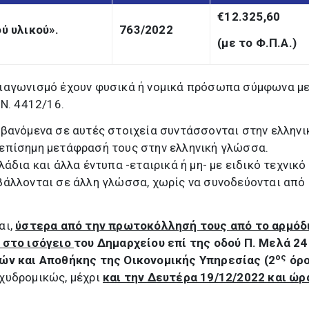
€12.325,60
ύ υλικού
»
.
763/2022
(με το Φ.Π.Α.)
ιαγωνισμό έχουν φυσικά ή νομικά πρόσωπα σύμφωνα με
 Ν. 4412/16.
βανόμενα σε αυτές στοιχεία συντάσσονται στην ελληνι
επίσημη μετάφρασή τους στην ελληνική γλώσσα.
άδια και άλλα έντυπα -εταιρικά ή μη- με ειδικό τεχνικό
βάλλονται σε άλλη γλώσσα, χωρίς να συνοδεύονται από
αι,
ύστερα από την πρωτοκόλλησή τους από το αρμόδ
 στο ισόγειο
του Δημαρχείου επί της οδού Π. Μελά 24 
ος
ών και Αποθήκης της Οικονομικής Υπηρεσίας (2
όρο
χυδρομικώς, μέχρι
και την Δευτέρα 19/12/2022 και ώρ