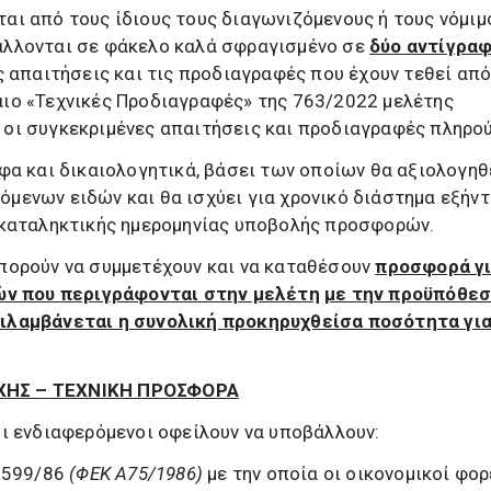
αι από τους ίδιους τους διαγωνιζόμενους ή τους νόμιμ
άλλονται σε φάκελο καλά σφραγισμένο σε
δύο αντίγραφ
ς απαιτήσεις και τις προδιαγραφές που έχουν τεθεί από
ιο «Τεχνικές Προδιαγραφές» της 763/2022 μελέτης
οι συγκεκριμένες απαιτήσεις και προδιαγραφές πληρού
φα και δικαιολογητικά, βάσει των οποίων θα αξιολογηθ
ενων ειδών και θα ισχύει για χρονικό διάστημα εξήντ
 καταληκτικής ημερομηνίας υποβολής προσφορών.
πορούν να συμμετέχουν και να καταθέσουν
προσφορά γι
δών που περιγράφονται στην μελέτη
με την προϋπόθεσ
ιλαμβάνεται η συνολική προκηρυχθείσα ποσότητα για
ΧΗΣ – ΤΕΧΝΙΚΗ ΠΡΟΣΦΟΡΑ
ι ενδιαφερόμενοι οφείλουν να υποβάλλουν:
1599/86
(ΦΕΚ Α75/1986)
με την οποία οι οικονομικοί φορ