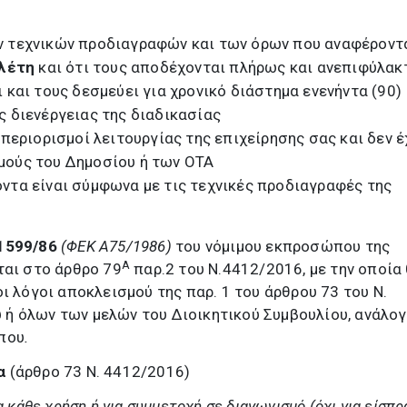
ν τεχνικών προδιαγραφών και των όρων που αναφέροντ
ελέτη
και
ότι τους αποδέχονται πλήρως και ανεπιφύλακ
 και τους δεσμεύει για χρονικό διάστημα ενενήντα (90)
ς διενέργειας της διαδικασίας
 περιορισμοί λειτουργίας της επιχείρησης σας και δεν 
μούς του Δημοσίου ή των ΟΤΑ
ντα είναι σύμφωνα με τις τεχνικές προδιαγραφές της
.1599/86
(ΦΕΚ Α75/1986)
του νόμιμου εκπροσώπου της
Α
ται στο άρθρο 79
παρ.2 του Ν.4412/2016, με την οποία
ι λόγοι αποκλεισμού της παρ. 1 του άρθρου 73 του Ν.
ή όλων των μελών του Διοικητικού Συμβουλίου, ανάλογ
που
.
α
(άρθρο 73 Ν. 4412/2016)
 κάθε χρήση ή για συμμετοχή σε διαγωνισμό (όχι για είσπρ