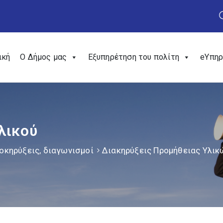
ική
Ο Δήμος μας
Εξυπηρέτηση του πολίτη
eΥπηρ
λικού
οκηρύξεις, διαγωνισμοί
Διακηρύξεις Προμήθειας Υλικ