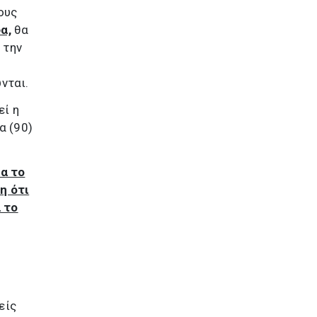
ους
α,
θα
 την
νται.
εί η
α (90)
α το
η ότι
 το
είς