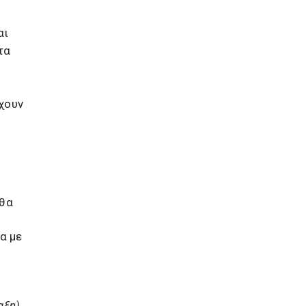
αι
τα
έχουν
 θα
α με
αξη)