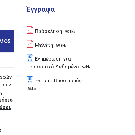
Έγγραφα
Πρόσκληση
931kb
ΣΜΟΣ
Μελέτη
598kb
Ενημέρωση για
Προσωπικά Δεδομένα
54kb
φορών
Έντυπο Προσφοράς
ου ν.
86kb
,
τήριο
άσει
ε