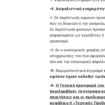
•4.
Ασφαλιστική ενημερότη
•I.
Σε περίπτωση νομικών προσ
που τη διοικούν ή την εκπροσω
Σε περίπτωση φυσικών προσώπ
ασφαλισμένοι ως εργοδότες ή
οργανισμό.
•II.
Αν ο οικονομικός φορέας εί
υποχρεώσεις του που αφορούν
όσο και την επικουρική ασφάλι
•5.
Νομιμοποιητικά έγγραφα
εφόσον έχουν εκδοθεί τριάν
•6.
Η Τεχνική προσφορά του
περιλαμβάνει τα έγγραφα κα
απαιτήσεις και οι προδιαγρ
κεφάλαιο ΙΙ «Τεχνικές Προ