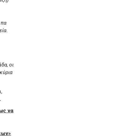
ωπα
εία.
δα, οι
κύρια
,
.
ως να
εων»