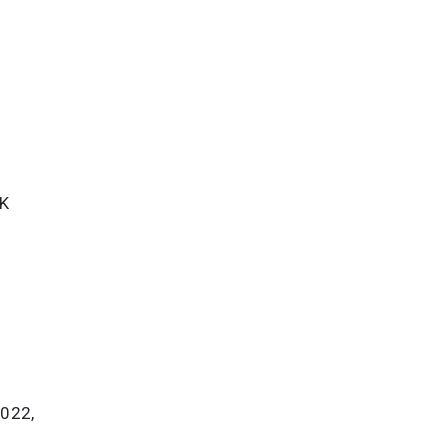
ΕΚ
022,