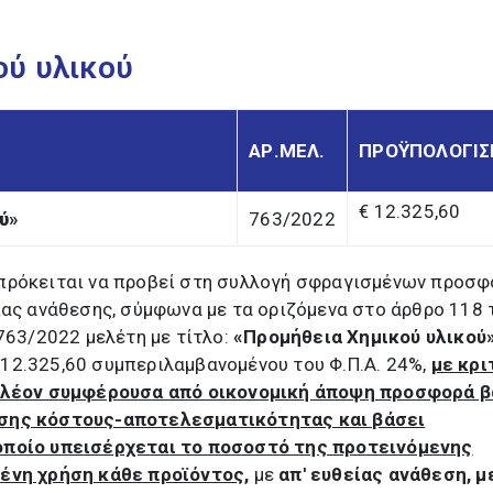
ού υλικού
ΑΡ.ΜΕΛ.
ΠΡΟΫΠΟΛΟΓΙ
€ 12.325,60
ύ
»
763/2022
πρόκειται να προβεί στη συλλογή σφραγισμένων προσ
ίας ανάθεσης, σύμφωνα με τα οριζόμενα στο άρθρο 118 τ
.763/2022 μελέτη με τίτλο:
«Προμήθεια Χημικού υλικού»
12.325,60 συμπεριλαμβανομένου του Φ.Π.Α. 24%,
με κρι
 πλέον συμφέρουσα από οικονομική άποψη προσφορά β
σης κόστους-αποτελεσματικότητας και βάσει
οποίο υπεισέρχεται το ποσοστό της προτεινόμενης
ένη χρήση κάθε προϊόντος,
με
απ' ευθείας ανάθεση, μ