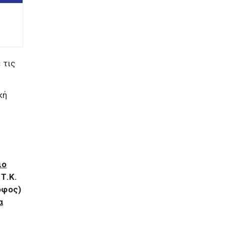
 τις
κή
ιο
Τ.Κ.
φος)
α