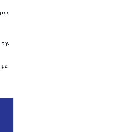
ητας
 την
μιμα