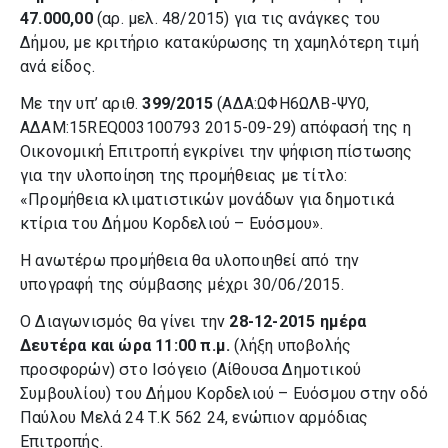
47.000,00
(αρ. μελ. 48/2015)
για τις ανάγκες του
Δήμου, με κριτήριο κατακύρωσης τη χαμηλότερη τιμή
ανά είδος.
Με την υπ’ αριθ.
399/2015
(ΑΔΑ:ΩΦΗ6ΩΛΒ-ΨΥ0,
ΑΔΑΜ:15REQ003100793 2015-09-29) απόφασή της η
Οικονομική Επιτροπή εγκρίνει την ψήφιση πίστωσης
για την υλοποίηση της προμήθειας με τίτλο:
«Προμήθεια κλιματιστικών μονάδων για δημοτικά
κτίρια του Δήμου Κορδελιού – Ευόσμου».
Η ανωτέρω προμήθεια θα υλοποιηθεί από την
υπογραφή της σύμβασης μέχρι 30/06/2015.
Ο Διαγωνισμός θα γίνει την
28-12-2015 ημέρα
Δευτέρα και ώρα 11:00 π.μ.
(λήξη υποβολής
προσφορών) στο Ισόγειο (Αίθουσα Δημοτικού
Συμβουλίου) του Δήμου Κορδελιού – Ευόσμου στην οδό
Παύλου Μελά 24 Τ.Κ 562 24, ενώπιον αρμόδιας
Επιτροπής.