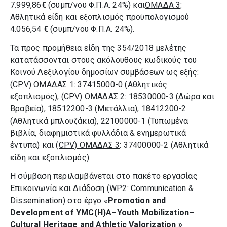
7.999,86
€
(συμπ/νου Φ.Π.Α. 24%) και
ΟΜΑΔΑ 3
:
Αθλητικά είδη και εξοπλισμός προϋπολογισμού
4.056,54
€
(συμπ/νου Φ.Π.Α. 24%).
Τα προς προμήθεια είδη της 354/2018 μελέτης
κατατάσσονται στους ακόλουθους κωδικούς του
Κοινού Λεξιλογίου δημοσίων συμβάσεων ως εξής:
(CPV) ΟΜΑΔΑΣ 1
: 37415000-0 (Αθλητικός
εξοπλισμός),
(CPV) ΟΜΑΔΑΣ 2
: 18530000-3 (Δώρα και
Βραβεία), 18512200-3 (Μετάλλια), 18412200-2
(Αθλητικά μπλουζάκια), 22100000-1 (Τυπωμένα
βιβλία, διαφημιστικά φυλλάδια & ενημερωτικά
έντυπα) και
(CPV) ΟΜΑΔΑΣ 3
: 37400000-2 (Αθλητικά
είδη και εξοπλισμός).
Η σύμβαση περιλαμβάνεται στο πακέτο εργασίας
Επικοινωνία και Διάδοση (WP2: Communication &
Dissemination) στο έργο «
Promotion
and
Development
of
YMC
(
H
)
A
–
Youth
Mobilization
–
Cultural
Heritage
and
Athletic
Valorization
»