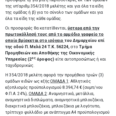
της υπ’αριθμ.354/2018 μελέτης και για όλα τα είδη
της ομάδας ή β) για το σύνολο των ομάδων και για
όλα τα είδη της κάθε ομάδας.
Οι προσφορές θα κατατίθενται,
ύστερα από την
πρωτοκόλλησή τους από το αρμόδιο γραφείο το
οποίο βρίσκεται στο ισόγειο
του Δημαρχείου επί
της οδού Π. Μελά 24 Τ.Κ. 56224,
στο
Τμήμα
Προμηθειών και Αποθήκης της Οικονομικής
ος
Υπηρεσίας (2
όροφος)
είτε αυτοπροσώπως ή και
ταχυδρομικώς.
Η 354/2018 μελέτη αφορά την προμήθεια τριών (3)
ομάδων ειδών ως εξής:
ΟΜΑΔΑ 1
: Αθλητικός
εξοπλισμός προϋπολογισμού 8.394,74
€
(συμπ/νου
Φ.Π.Α. 24%),
ΟΜΑΔΑ 2
: Αναμνηστικά, μετάλλια,
αναμνηστικά διπλώματα, αναμνηστικά μπλουζάκια,
διακριτικά μπλουζάκια, μπλουζάκια με λογότυπο,
τρίπτυχο φυλλάδιο με ανάπτυγμα Α4 προϋπολογισμού