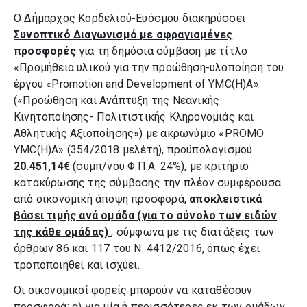
Ο Δήμαρχος Κορδελιού-Ευόσμου διακηρύσσει
Συνοπτικό Διαγωνισμό με σφραγισμένες
προσφορές
για τη δημόσια σύμβαση με τίτλο
«Προμήθεια υλικού για την προώθηση-υλοποίηση του
έργου «Promotion and Development of YMC(H)A»
(«Προώθηση και Ανάπτυξη της Νεανικής
Κινητοποίησης- Πολιτιστικής Κληρονομιάς και
Αθλητικής Αξιοποίησης») με ακρωνύμιο «PROMO
YMC(H)A»
(354/2018 μελέτη),
προϋπολογισμού
20.451,14€
(συμπ/νου Φ.Π.Α. 24%),
με κριτήριο
κατακύρωσης της σύμβασης την πλέον συμφέρουσα
από οικονομική άποψη προσφορά,
αποκλειστικά
βάσει τιμής ανά ομάδα (για το σύνολο των ειδών
της κάθε ομάδας)
, σύμφωνα με τις διατάξεις των
άρθρων 86 και 117 του Ν. 4412/2016, όπως έχει
τροποποιηθεί και ισχύει.
Οι οικονομικοί φορείς μπορούν να καταθέσουν
προσφορά: α) για μία ή περισσότερες εκ των ομάδων