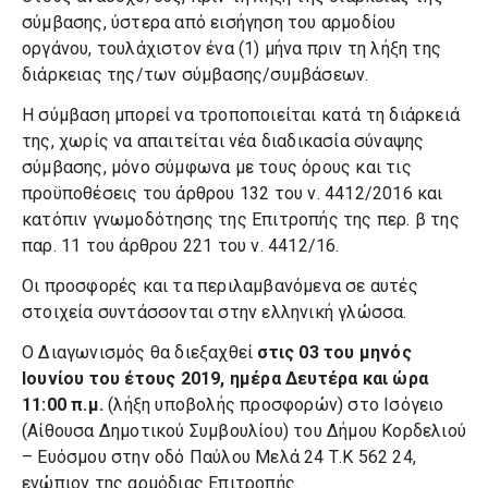
σύμβασης, ύστερα από εισήγηση του αρμοδίου
οργάνου, τουλάχιστον ένα (1) μήνα πριν τη λήξη της
διάρκειας της/των σύμβασης/συμβάσεων.
Η σύμβαση μπορεί να τροποποιείται κατά τη διάρκειά
της, χωρίς να απαιτείται νέα διαδικασία σύναψης
σύμβασης, μόνο σύμφωνα με τους όρους και τις
προϋποθέσεις του άρθρου 132 του ν. 4412/2016 και
κατόπιν γνωμοδότησης της Επιτροπής της περ. β της
παρ. 11 του άρθρου 221 του ν. 4412/16.
Οι προσφορές και τα περιλαμβανόμενα σε αυτές
στοιχεία συντάσσονται στην ελληνική γλώσσα.
Ο Διαγωνισμός θα διεξαχθεί
στις 03 του μηνός
Ιουνίου του έτους 2019, ημέρα Δευτέρα και ώρα
11:00 π.μ.
(λήξη υποβολής προσφορών) στο Ισόγειο
(Αίθουσα Δημοτικού Συμβουλίου) του Δήμου Κορδελιού
– Ευόσμου στην οδό Παύλου Μελά 24 Τ.Κ 562 24,
ενώπιον της αρμόδιας Επιτροπής.