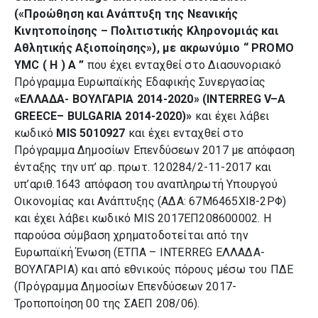
(«Προώθηση και Ανάπτυξη της Νεανικής
Κινητοποίησης – Πολιτιστικής Κληρονομιάς και
Αθλητικής Αξιοποίησης»), με ακρωνύμιο “
PROMO
YMC
(
H
)
A
”
που έχει ενταχθεί στο Διασυνοριακό
Πρόγραμμα Ευρωπαϊκής Εδαφικής Συνεργασίας
«ΕΛΛΑΔΑ- ΒΟΥΛΓΑΡΙΑ 2014-2020» (
INTERREG
V
–
A
GREECE
–
BULGARIA
2014-2020)»
και έχει λάβει
κωδικό
MIS
5010927
και έχει ενταχθεί
στο
Πρόγραμμα Δημοσίων Επενδύσεων 2017 με απόφαση
ένταξης την υπ’ αρ. πρωτ. 120284/2-11-2017 και
υπ’αριθ.1643 απόφαση του αναπληρωτή Υπουργού
Οικονομίας και Ανάπτυξης (ΑΔΑ: 67Μ6465ΧΙ8-2ΡΦ)
και έχει λάβει κωδικό MIS 2017ΕΠ208600002. Η
παρούσα σύμβαση χρηματοδοτείται από την
Ευρωπαϊκή Ένωση (ΕΤΠΑ – INTERREG ΕΛΛΑΔΑ-
ΒΟΥΛΓΑΡΙΑ) και από εθνικούς πόρους μέσω του ΠΔΕ
(Πρόγραμμα Δημοσίων Επενδύσεων 2017-
Τροποποίηση 00 της ΣΑΕΠ 208/06).