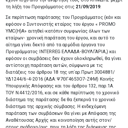
τη λήξη του Προγράμματος στις
21/09/2019
.
Σε περίπτωση παράτασης του Προγράμματος (εάν και
εφόσον
ο Συντονιστής εταίρος του έργου « PROMO
YMC(H)A» αιτηθεί-κατόπιν συμφωνίας όλων των
εταίρων- χρονική παράταση του έργου, και αυτό το
αίτημα γίνει δεκτό από τα αρμόδια όργανα του
Προγράμματος INTERREG ΕΛΛΑΔΑ-ΒΟΥΛΓΑΡΙΑ,) και
εφόσον οι συμβάσεις δεν έχουν ολοκληρωθεί, θα γίνει
αντίστοιχη παράταση αυτών, σύμφωνα με τις
διατάξεις του άρθρου 18 της υπ΄αρ.Πρωτ.3004881/
ΥΔ1244/6-4-2016 (ΑΔΑ: Ψ7ΘΓ4653Ο7-ΖΦΜ) Κοινής
Υπουργικής Απόφασης και του άρθρου 132, παρ.1Α.
ΤΟΥ Ν.4412/2016, και σε κάθε περίπτωση το χρονικό
διάστημα της παράτασης δε θα ξεπερνά το χρονικό
διάστημα της αρχικής σύμβασης. Η ενδεχόμενη
παράταση των συμβάσεων θα γίνει με Απόφαση της
Αναθέτουσας Αρχής και κοινοποίηση αυτής στον/
στους ανάδοχο/ους, πριν τη λήξη της διάρκειας της