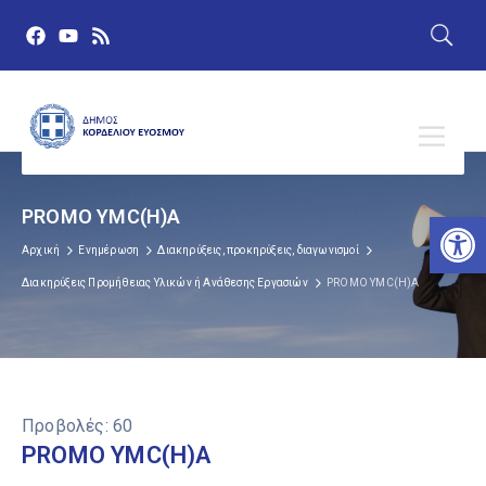
PROMO YMC(H)A
Αν
Αρχική
Ενημέρωση
Διακηρύξεις, προκηρύξεις, διαγωνισμοί
Διακηρύξεις Προμήθειας Υλικών ή Ανάθεσης Εργασιών
PROMO YMC(H)A
Προβολές:
60
PROMO YMC(H)A