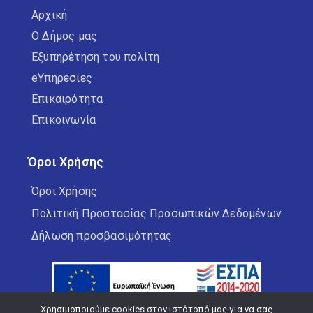
Αρχική
Ο Δήμος μας
Δημοτικοί Κινηματογράφοι
Εξυπηρέτηση του πολίτη
Εξωστρέφεια
eΥπηρεσίες
Επικαιρότητα
ΚΑΠΗ
Επικοινωνία
Καταστήματα Υγειονομικού
Όροι Χρήσης
Ενδιαφέροντος
Όροι Χρήσης
Πολιτική Προστασίας Προσωπικών Δεδομένων
Κέντρο Κοινωνικής Στήριξης
Δήλωση προσβασιμότητας
Κέντρο Κοινότητας
Κοινωνικό Παντοπωλείο
Χρησιμοποιούμε cookies στον ιστότοπό μας για να σας