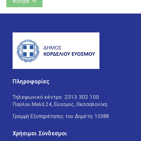
Φίλτρα
Δράσεις
Έργα
Ανά θέμα
Βιβλιοθήκη Ελευθερίου
Κορδελιού
Πληροφορίες
Βιβλιοθήκη Ευόσμου
Τηλεφωνικό κέντρο:
2313 302 100
Δ.Κ. Ελευθερίου Κορδελιού
Παύλου Μελά 24, Εύοσμος, Θεσσαλονίκη
Γραμμή Εξυπηρέτησης του Δημότη: 15388
Δ.Κ. Ευόσμου
Χρήσιμοι Σύνδεσμοι
Δημοτική Αστυνομία