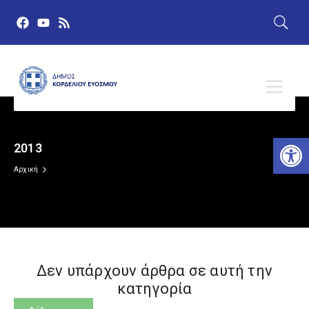
Αν
2013
Δημόσια Διαβούλευση
Αρχική
Ευρωεκλογές 9 Ιουνίου 2024
Πρώτη σελίδα
Δεν υπάρχουν άρθρα σε αυτή την
Δελτία Τύπου
κατηγορία