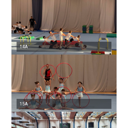
14Α
15Α