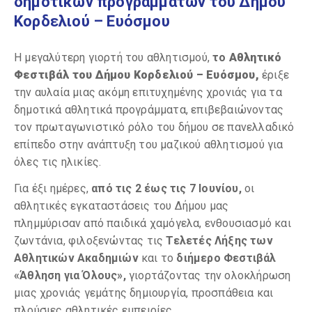
δημοτικών προγραμμάτων του Δήμου
Κορδελιού – Ευόσμου
Η μεγαλύτερη γιορτή του αθλητισμού,
το
Αθλητικό
Φεστιβάλ του Δήμου Κορδελιού – Ευόσμου,
έριξε
την αυλαία μιας ακόμη επιτυχημένης χρονιάς για τα
δημοτικά αθλητικά προγράμματα, επιβεβαιώνοντας
τον πρωταγωνιστικό ρόλο του δήμου σε πανελλαδικό
επίπεδο στην ανάπτυξη του μαζικού αθλητισμού για
όλες τις ηλικίες.
Για έξι ημέρες,
από τις 2 έως τις 7 Ιουνίου,
οι
αθλητικές εγκαταστάσεις του Δήμου μας
πλημμύρισαν από παιδικά χαμόγελα, ενθουσιασμό και
ζωντάνια, φιλοξενώντας τις
Τελετές Λήξης των
Αθλητικών Ακαδημιών
και το
διήμερο Φεστιβάλ
«Άθληση για Όλους»,
γιορτάζοντας την ολοκλήρωση
μιας χρονιάς γεμάτης δημιουργία, προσπάθεια και
πλούσιες αθλητικές εμπειρίες.