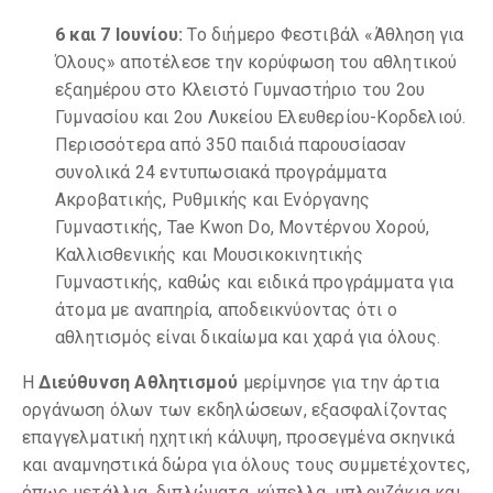
6 και 7 Ιουνίου:
Το διήμερο Φεστιβάλ «Άθληση για
Όλους» αποτέλεσε την κορύφωση του αθλητικού
εξαημέρου στο Κλειστό Γυμναστήριο του 2ου
Γυμνασίου και 2ου Λυκείου Ελευθερίου-Κορδελιού.
Περισσότερα από 350 παιδιά παρουσίασαν
συνολικά 24 εντυπωσιακά προγράμματα
Ακροβατικής, Ρυθμικής και Ενόργανης
Γυμναστικής, Tae Kwon Do, Μοντέρνου Χορού,
Καλλισθενικής και Μουσικοκινητικής
Γυμναστικής, καθώς και ειδικά προγράμματα για
άτομα με αναπηρία, αποδεικνύοντας ότι ο
αθλητισμός είναι δικαίωμα και χαρά για όλους.
Η
Διεύθυνση Αθλητισμού
μερίμνησε για την άρτια
οργάνωση όλων των εκδηλώσεων, εξασφαλίζοντας
επαγγελματική ηχητική κάλυψη, προσεγμένα σκηνικά
και αναμνηστικά δώρα για όλους τους συμμετέχοντες,
όπως μετάλλια, διπλώματα, κύπελλα, μπλουζάκια και