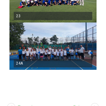
23
24Α