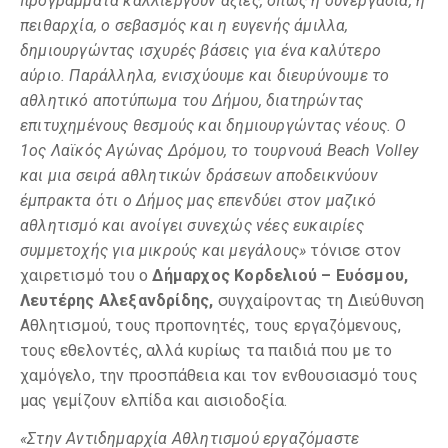
προγράμματα καλλιεργούν αξίες, όπως η συνεργασία, η
πειθαρχία, ο σεβασμός και η ευγενής άμιλλα,
δημιουργώντας ισχυρές βάσεις για ένα καλύτερο
αύριο. Παράλληλα, ενισχύουμε και διευρύνουμε το
αθλητικό αποτύπωμα του Δήμου, διατηρώντας
επιτυχημένους θεσμούς και δημιουργώντας νέους. Ο
1ος Λαϊκός Αγώνας Δρόμου, το τουρνουά Beach Volley
και μια σειρά αθλητικών δράσεων αποδεικνύουν
έμπρακτα ότι ο Δήμος μας επενδύει στον μαζικό
αθλητισμό και ανοίγει συνεχώς νέες ευκαιρίες
συμμετοχής για μικρούς και μεγάλους»
τόνισε στον
χαιρετισμό του ο
Δήμαρχος Κορδελιού – Ευόσμου,
Λευτέρης Αλεξανδρίδης,
συγχαίροντας τη Διεύθυνση
Αθλητισμού, τους προπονητές, τους εργαζόμενους,
τους εθελοντές, αλλά κυρίως τα παιδιά που με το
χαμόγελο, την προσπάθεια και τον ενθουσιασμό τους
μας γεμίζουν ελπίδα και αισιοδοξία.
«Στην Αντιδημαρχία Αθλητισμού εργαζόμαστε