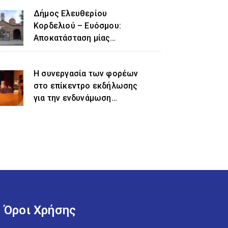
Δήμος Ελευθερίου
Κορδελιού – Ευόσμου:
Αποκατάσταση μίας
ιστορικής αδικίας η
προσθήκη του τοπωνυμίου
Η συνεργασία των φορέων
«Ελευθέριο» στην
στο επίκεντρο εκδήλωσης
ονομασία του δήμου
για την ενδυνάμωση
γυναικών προσφυγικής και
μεταναστευτικής
προέλευσης
Όροι Χρήσης