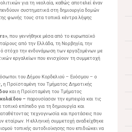
λιτικών για τη νεολαία, καθώς αποτελεί έναν
επενδύουν συστηματικά στη δημιουργία δομών
της φωνής τους στα τοπικά κέντρα λήψης
rs»
, που γεννήθηκε μέσα από το ευρωπαϊκό
εταίρους από την Ελλάδα, τη Νορβηγία, την
κοινό στόχο την ενδυνάμωση των εργαζομένων με
τικών εργαλείων που ενισχύουν τη συμμετοχή
ρόσωποι του Δήμου Κορδελιού – Ευόσμου – ο
,
η Προϊσταμένη του Τμήματος Δημοτικής
ίδου
και η Προϊσταμένη του Τμήματος
ικολαϊδου –
παρουσίασαν την εμπειρία και τις
 τοπικό επίπεδο για τη δημιουργία και
καταθέτοντας τεχνογνωσία και προτάσεις που
ν εταίρων. Η ελληνική συμμετοχή αναδείχθηκε
ισμού τοπικής αυτοδιοίκησης που επιδιώκει να