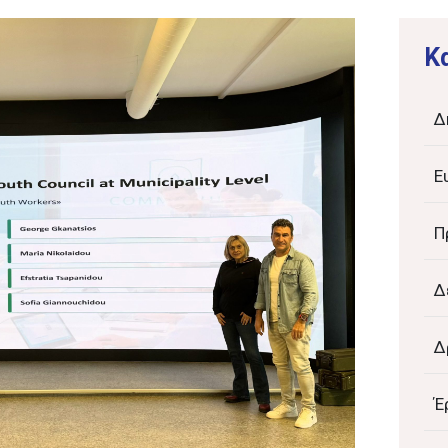
K
Δ
Ε
Π
Δ
Δ
Έ