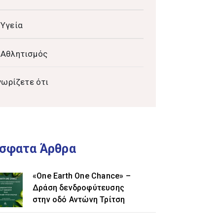
Υγεία
Αθλητισμός
νωρίζετε ότι
σφατα Άρθρα
«One Earth One Chance» –
Δράση δενδροφύτευσης
στην οδό Αντώνη Τρίτση