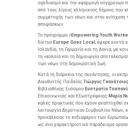
σχεδιασμό και την εφαρμογή σύγχρονων πο
από τους λίγους ελληνικούς δήμους που 
συμμετοχής των νέων και στην ενίσχυση 
αποφάσεων.
Το πρόγραμμα
«Empowering Youth Worke
δίκτυο
Europe Goes Local
, έφερε κοντά 
Ισλανδία, τη Γερμανία και τη Δανία, με 
τη νεολαία και τη δημιουργία αποτελεσμα
των νέων στη δημοκρατική ζωή.
Κατά τη διάρκεια της συνάντησης, οι εκπ
Διευθυντής Παιδείας
Γιώργος Γκανάτσιος
Βιβλιοθήκης Ευόσμου
Ευστρατία Τσαπαν
Επικοινωνίας και Εξωστρέφειας
Μαρία Ν
καλές πρακτικές που έχουν αναπτυχθεί σε
λειτουργία Δημοτικού Συμβουλίου Νέων, 
προκάλεσαν το ενδιαφέρον των Ευρωπαίω
ως ένα χαρακτηριστικό παράδειγμα οργαν