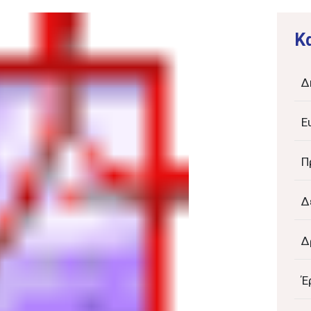
K
Δ
Ε
Π
Δ
Δ
Έ