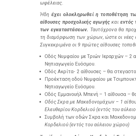
ωφέλειας
.
Ήδη
έχει ολοκληρωθεί η τοποθέτηση τω
αίθουσες προσχολικής αγωγής
και
εντός 
των εγκαταστάσεων.
Ταυτόχρονα θα προχ
τη διαμόρφωση των χώρων, ώστε οι νέες σ
Συγκεκριμένα οι 9 πρώτες αίθουσες τοποθ
Οδός Νυμφαίου με Τριών Ιεραρχών – 2 α
Νηπιαγωγείο Ευόσμου.
Οδός Ακρίτα- 2 αίθουσες – θα στεγαστο
Προέκταση οδού Νυμφαίου με Τσιμπουκτ
Νηπιαγωγείο Ευόσμου.
Οδός Εμμανουήλ Μπενή – 1 αίθουσα – θ
Οδός Σκρα με Μακεδονομάχων – 1 αίθου
Ελευθερίου Κορδελιού (εντός του αύλει
Συμβολή των οδών Σκρα και Μακεδονομ
Κορδελιού (εντός του αύλειου χώρου)