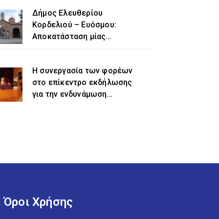
Δήμος Ελευθερίου
Κορδελιού – Ευόσμου:
Αποκατάσταση μίας
ιστορικής αδικίας η
προσθήκη του τοπωνυμίου
Η συνεργασία των φορέων
«Ελευθέριο» στην
στο επίκεντρο εκδήλωσης
ονομασία του δήμου
για την ενδυνάμωση
γυναικών προσφυγικής και
μεταναστευτικής
προέλευσης
Όροι Χρήσης