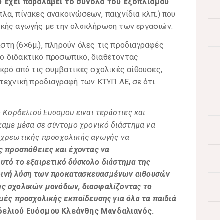
 έχει παραλάβει το σύνολο του εξοπλισμού
πλα, πίνακες ανακοινώσεων, παιχνίδια κλπ.) που
ικής αγωγής με την ολοκλήρωση των εργασιών.
καστη (6×6μ.), πληρούν όλες τις προδιαγραφές
 το διδακτικό προσωπικό, διαθέτοντας
κρό από τις συμβατικές σχολικές αίθουσες,
τεχνική προδιαγραφή των ΚΤΥΠ ΑΕ, σε ότι
 Κορδελιού Ευόσμου είναι τεράστιες και
καμε μέσα σε σύντομο χρονικό διάστημα να
οχρεωτικής προσχολικής αγωγής να
ς προσπάθειες και έχοντας να
υτό το εξαιρετικό δύσκολο διάστημα της
ρινή λύση των προκατασκευασμένων αιθουσών
ης σχολικών μονάδων, διασφαλίζοντας το
μές προσχολικής εκπαίδευσης για όλα τα παιδιά
δελιού Ευόσμου Κλεάνθης Μανδαλιανός.