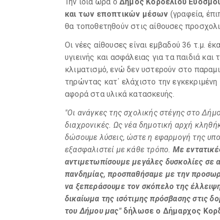
Την ίδια ώρα ο
Δήμος Κορδελιού Ευόσμου
και των εποπτικών μέσων
(γραφεία, έπι
θα τοποθετηθούν στις αίθουσες προσχολ
Οι νέες αίθουσες είναι εμβαδού 36 τ.μ. έ
υγιεινής και ασφάλειας για τα παιδιά και
κλιματισμό, ενώ δεν υστερούν στο παραμι
τηρώντας κατ΄ ελάχιστο την εγκεκριμένη 
αφορά στα υλικά κατασκευής.
"Οι ανάγκες της σχολικής στέγης στο Δήμο
διαχρονικές. Ως νέα δημοτική αρχή κληθή
δώσουμε λύσεις, ώστε η εφαρμογή της υπ
εξασφαλιστεί με κάθε τρόπο.
Με εντατικέ
αντιμετωπίσουμε μεγάλες δυσκολίες σε α
πανδημίας, προσπαθήσαμε με την προσω
να ξεπεράσουμε τον σκόπελο της έλλειψ
δικαίωμα της ισότιμης πρόσβασης στις δο
του Δήμου μας"
δήλωσε ο
Δήμαρχος Κορ