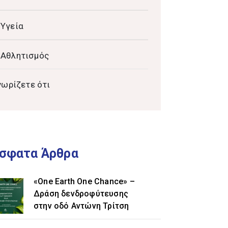
Υγεία
Αθλητισμός
νωρίζετε ότι
σφατα Άρθρα
«One Earth One Chance» –
Δράση δενδροφύτευσης
στην οδό Αντώνη Τρίτση