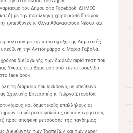
από την ιστοσελίδα του Δήμου
λογαριασμό του Δήμου στο Facebook: ΔΗΜΟΣ
ι δ) με την παράλληλη χρήση κάθε δόκιμου
π), (υπεύθυνες κ. Όλγα Αθανασιάδου Νέδου και
ση πολιτών με την υποστήριξη της Δημοτικής
 υπεύθυνη την Αντιδημάρχο κ. Μαρία Γαβαλά.
 χρόνου διεξαγωγής των δωρεάν rapid τεστ που
ιας Υγείας στο Δήμο μας από την ιστοσελίδα
στο face book
 όλη τη διάρκεια του lockdown, με υπεύθυνο
ς Σχολικής Επιτροπής κ. Γιώργο Σταυρίδη.
αστυνόμους και δημοτικούς υπαλλήλους οι
 τηρούν τα μέτρα ασφαλείας, σε κοινόχρηστους
λπ) προς αποφυγή μετάδοσης της πανδημίας.
υς Διευθυντές των Τραπεζών και των super