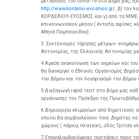
μετάδοσης του covid-19 στο Δήμο μας, α)
http://www.kordelio-evosmos.gr/
, β) τον 
ΚΟΡΔΕΛΙΟΥ-ΕΥΟΣΜΟΣ και γ) από τα ΜΜΕ κα
επικοινωνιακού μέσου ( έντυπα, αφίσες κλ
Αθηνά Παμπουκίδου).
3. Συντονισμός τήρησης μέτρων- ενημέρω
Αστυνομίας, της Ελληνικής Αστυνομίας με
4 Άμεση ανακοίνωση των σημείων και του
θα διενεργεί ο Εθνικός Οργανισμός Δημόσ
του Δήμου και τον λογαριασμό του Δήμου 
5 Διεξαγωγή rapid τεστ στο Δήμο μας καθ΄
οργάνωσης τον Πρόεδρο της Πρωτοβάθμια
6 Δημιουργία κλιμακίων από δημοτικούς 
οποίοι θα συμβουλεύουν τους Δημότες να
χώρους ( πάρκα, πλατείες, οδός Τρίτση κ
7 Επαναλαμβανόμενες συστάσεις προς το