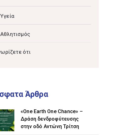
Υγεία
Αθλητισμός
νωρίζετε ότι
σφατα Άρθρα
«One Earth One Chance» –
Δράση δενδροφύτευσης
στην οδό Αντώνη Τρίτση