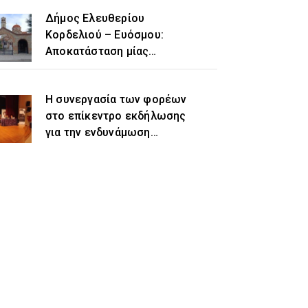
Δήμος Ελευθερίου
Κορδελιού – Ευόσμου:
Αποκατάσταση μίας
ιστορικής αδικίας η
προσθήκη του τοπωνυμίου
Η συνεργασία των φορέων
«Ελευθέριο» στην
στο επίκεντρο εκδήλωσης
ονομασία του δήμου
για την ενδυνάμωση
γυναικών προσφυγικής και
μεταναστευτικής
προέλευσης