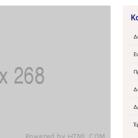
K
Δ
Ε
Π
Δ
Δ
Έ