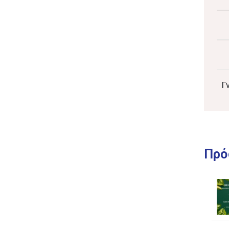
Γ
Πρό