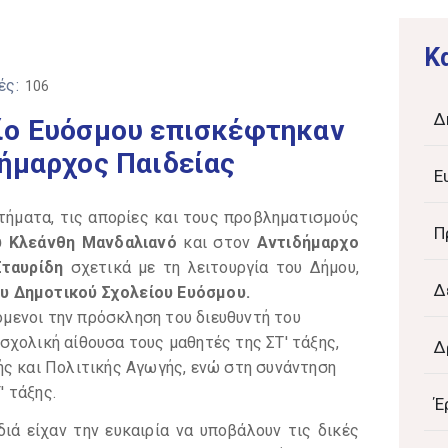
K
ές:
106
Δ
ίο Ευόσμου επισκέφτηκαν
δήμαρχος Παιδείας
Ε
ωτήματα, τις απορίες και τους προβληματισμούς
Π
υ Κλεάνθη Μανδαλιανό
και στον
Αντιδήμαρχο
Σταυρίδη
σχετικά με τη λειτουργία του Δήμου,
Δ
υ Δημοτικού Σχολείου Ευόσμου.
μενοι την πρόσκληση του διευθυντή του
χολική αίθουσα τους μαθητές της ΣΤ' τάξης,
Δ
ής και Πολιτικής Αγωγής, ενώ στη συνάντηση
' τάξης.
Έ
διά είχαν την ευκαιρία να υποβάλουν τις δικές