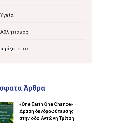
Υγεία
Αθλητισμός
νωρίζετε ότι
σφατα Άρθρα
«One Earth One Chance» –
Δράση δενδροφύτευσης
στην οδό Αντώνη Τρίτση