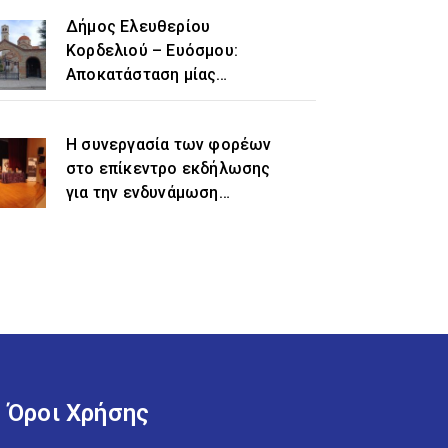
Δήμος Ελευθερίου
Κορδελιού – Ευόσμου:
Αποκατάσταση μίας
ιστορικής αδικίας η
προσθήκη του τοπωνυμίου
Η συνεργασία των φορέων
«Ελευθέριο» στην
στο επίκεντρο εκδήλωσης
ονομασία του δήμου
για την ενδυνάμωση
γυναικών προσφυγικής και
μεταναστευτικής
προέλευσης
Όροι Χρήσης