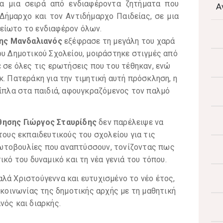
α μια σειρά από ενδιαφέροντα ζητήματα που
Α
Δήμαρχο και τον Αντιδήμαρχο Παιδείας, σε μια
είωτο το ενδιαφέρον όλων.
θης Μανδαλιανός
εξέφρασε τη μεγάλη του χαρά
ου Δημοτικού Σχολείου, μοιράστηκε στιγμές από
ε σε όλες τις ερωτήσεις που του τέθηκαν, ενώ
κ. Πατεράκη για την τιμητική αυτή πρόσκληση, η
δίπλα στα παιδιά, αφουγκραζόμενος τον παλμό
θησης Γιώργος Σταυρίδης
δεν παρέλειψε να
τους εκπαιδευτικούς του σχολείου για τις
ωτοβουλίες που αναπτύσσουν, τονίζοντας πως
ικό του δυναμικό και τη νέα γενιά του τόπου.
λά Χριστούγεννα και ευτυχισμένο το νέο έτος,
ικοινωνίας της δημοτικής αρχής με τη μαθητική
νός και διαρκής.