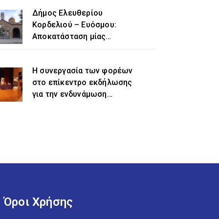
Δήμος Ελευθερίου
Κορδελιού – Ευόσμου:
Αποκατάσταση μίας
ιστορικής αδικίας η
προσθήκη του τοπωνυμίου
Η συνεργασία των φορέων
«Ελευθέριο» στην
στο επίκεντρο εκδήλωσης
ονομασία του δήμου
για την ενδυνάμωση
γυναικών προσφυγικής και
μεταναστευτικής
προέλευσης
Όροι Χρήσης