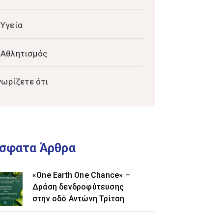
Υγεία
Αθλητισμός
νωρίζετε ότι
σφατα Άρθρα
«One Earth One Chance» –
Δράση δενδροφύτευσης
στην οδό Αντώνη Τρίτση