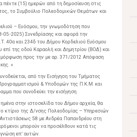
 πέντε (15) ημερών από τη δημοσίευση στις
ατος, το Συμβούλιο Πολεοδομικών Θεμάτων και
ελιού – Ευόσμου, την γνωμοδότηση που
8-05-2025) Συνεδρίασης και αφορά την
Τ. 40α και 234δ του Δήμου Κορδελιού Ευόσμου
 επί της οδού Καραολή και Δημητρίου (ΒΟΔ) και
μόρφωση προς την με αρ. 371/2012 Απόφαση
κης. »
νοδεύεται, από την Εισήγηση του Τμήματος
Προγραμματισμού & Υποδομών της Π.Κ.Μ. και
αμμα που συνοδεύει την εισήγηση.
ημένα στην ιστοσελίδα του Δήμου αρχεία, θα
το κτίριο της Δ/νσης Πολεοδομίας – Υπηρεσιών
 Αντιστάσεως 58 με Ανδρέα Παπανδρέου στη
φερόμενοι μπορούν να προσέλθουν κατά τις
 γνώση επ’ αυτών.