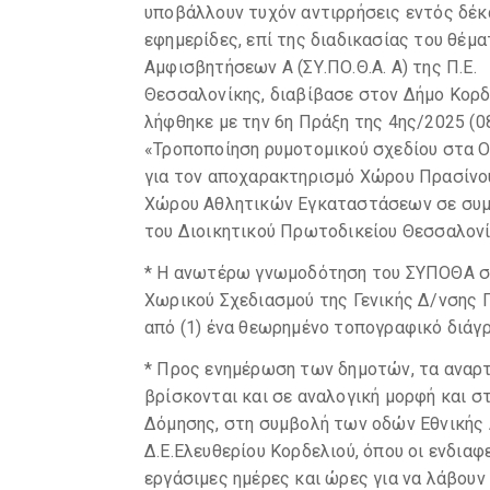
υποβάλλουν τυχόν αντιρρήσεις εντός δέκα
εφημερίδες, επί της διαδικασίας του θέμ
Αμφισβητήσεων Α (ΣΥ.ΠΟ.Θ.Α. Α) της Π.Ε.
Θεσσαλονίκης, διαβίβασε στον Δήμο Κορδ
λήφθηκε με την 6η Πράξη της 4ης/2025 (0
«Τροποποίηση ρυμοτομικού σχεδίου στα Ο.
για τον αποχαρακτηρισμό Χώρου Πρασίνου
Χώρου Αθλητικών Εγκαταστάσεων σε συμ
του Διοικητικού Πρωτοδικείου Θεσσαλονί
* Η ανωτέρω γνωμοδότηση του ΣΥΠΟΘΑ συ
Χωρικού Σχεδιασμού της Γενικής Δ/νσης 
από (1) ένα θεωρημένο τοπογραφικό διάγρ
* Προς ενημέρωση των δημοτών, τα αναρτ
βρίσκονται και σε αναλογική μορφή και σ
Δόμησης, στη συμβολή των οδών Εθνικής
Δ.Ε.Ελευθερίου Κορδελιού, όπου οι ενδια
εργάσιμες ημέρες και ώρες για να λάβουν