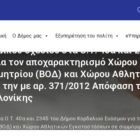
ική
Ο Δήμος μας
Εξυπηρέτηση του πολίτη
eΥπηρ
κού σχεδίου στα Ο.Τ. 40α και 
ια τον αποχαρακτηρισμό Χώρου 
μητρίου (ΒΟΔ) και Χώρου Αθλη
την με αρ. 371/2012 Απόφαση τ
λονίκης
α Ο.Τ. 40α και 234δ του Δήμου Κορδελιού Ευόσμου για
 (ΒΟΔ) και Χώρου Αθλητικών Εγκαταστάσεων σε συμμόρφ
ίου Θεσσαλονίκης