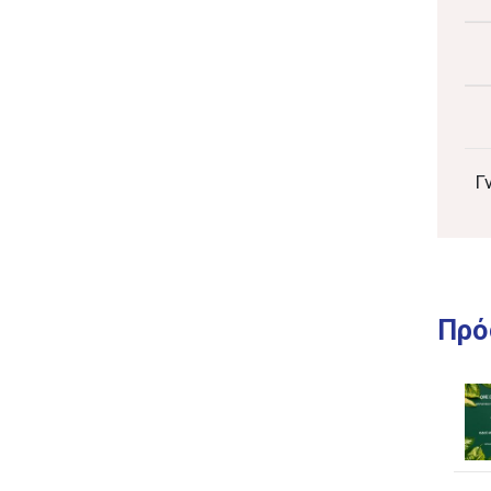
Γ
Πρό