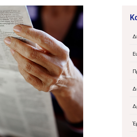
K
Δ
Ε
Π
Δ
Δ
Έ