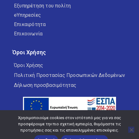
Εξυπηρέτηση του πολίτη
eΥπηρεσίες
Επικαιρότητα
Επικοινωνία
Όροι Χρήσης
Όροι Χρήσης
Πολιτική Προστασίας Προσωπικών Δεδομένων
Δήλωση προσβασιμότητας
Χρησιμοποιούμε cookies στον ιστότοπό μας για να σας
προσφέρουμε την πιο σχετική εμπειρία, θυμόμαστε τις
προτιμήσεις σας και τις επανειλημμένες επισκέψεις.
Copyright © 2026 Δήμος Κορδελιού Ευόσμου