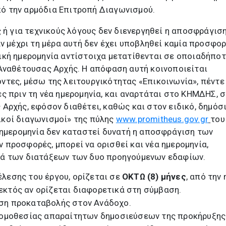
πό την αρμόδια Επιτροπή Διαγωνισμού.
ς ή για τεχνικούς λόγους δεν διενεργηθεί η αποσφράγισ
ν μέχρι τη μέρα αυτή δεν έχει υποβληθεί καμία προσφορ
ική ημερομηνία αντίστοιχα μετατίθενται σε οποιαδήπο
 Αναθέτουσας Αρχής. Η απόφαση αυτή κοινοποιείται
τες, μέσω της λειτουργικότητας «Επικοινωνία», πέντε 
ς πριν τη νέα ημερομηνία, και αναρτάται στο ΚΗΜΔΗΣ, 
Αρχής, εφόσον διαθέτει, καθώς και στον ειδικό, δημόσ
κοί διαγωνισμοί» της πύλης
www.promitheus.gov.gr
του
 ημερομηνία δεν καταστεί δυνατή η αποσφράγιση των
προσφορές, μπορεί να ορισθεί και νέα ημερομηνία,
ά των διατάξεων των δυο προηγούμενων εδαφίων.
έλεσης του έργου, ορίζεται σε
ΟΚΤΩ (8) μήνες
, από την
εκτός αν ορίζεται διαφορετικά στη σύμβαση.
ση προκαταβολής στον Ανάδοχο.
 νομοθεσίας απαραίτητων δημοσιεύσεων της προκήρυξης