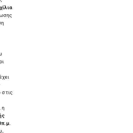
χίλια
νωσης
ση
υ
ρι
έχει
ς
 στις
 η
ής
0π.μ.
υ,