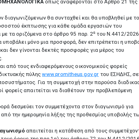
ΟΜΗΧΑΝΟΛΟΓΙΚΑ
όπως αναφέρονται στο Άρθρο 21 της
ν διαγωνιζόμενων θα συνταχθεί και θα υποβληθεί με τ
οσοστού έκπτωσης για κάθε ομάδα εργασιών του
α
με τα οριζόμενα στο άρθρο 95 παρ. 2
του Ν.4412/2026
 υποβάλει μόνο μια προσφορά, δεν επιτρέπεται η υποβ
αι δεν γίνονται δεκτές προσφορές για μέρος του
.
ι από τους ενδιαφερόμενους οικονομικούς φορείς
αδικτυακής πύλης
www.promitheus.gov.gr
του ΕΣΗΔΗΣ, σε
ποσυστήματος. Για τη συμμετοχή στην παρούσα διαδικασ
οί φορείς απαιτείται να διαθέτουν την προβλεπόμενη
ρά δεσμεύει τον συμμετέχοντα στον διαγωνισμό για
από την ημερομηνία λήξης της προθεσμίας υποβολής τ
ιαγωνισμό
απαιτείται η κατάθεση από τους συμμετέχον
 τους όρους της παρ.1α) του άρθρου 72 του Ν.4412/2016