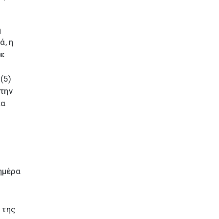
η
ά, η
τε
(5)
στην
ια
 ημέρα
 της