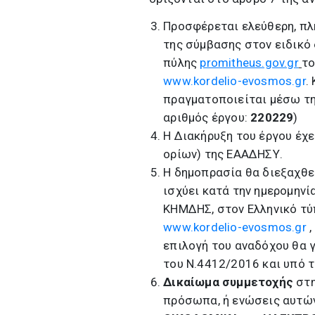
Προσφέρεται ελεύθερη, πλ
της σύμβασης στον ειδικό
πύλης
promitheus.gov.gr
το
www.kordelio-evosmos.gr
.
πραγματοποιείται μέσω τη
αριθμός έργου:
220
229
)
Η Διακήρυξη του έργου έχε
ορίων) της ΕΑΑΔΗΣΥ.
Η δημοπρασία θα διεξαχθε
ισχύει κατά την ημερομην
ΚΗΜΔΗΣ, στον Ελληνικό τύ
www.kordelio-evosmos.gr
,
επιλογή του αναδόχου θα γ
του Ν.4412/2016 και υπό τ
Δικαίωμα συμμετοχής
στη
πρόσωπα, ή ενώσεις αυτών