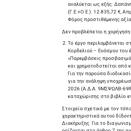
αναλύεται ως εξής: Δαπάνη
(Γ.Ε.+Ο.Ε.): 12.835,72 €, 
Φόρος προστιθέμενης αξίας
Δεν προβλέπεται η χορήγηση
Το έργο περιλαμβάνεται σ
Κορδελιού – Ευόσμου του 
«Παρεμβάσεις προσβασιμό
και χρηματοδοτείται από
Για την παρούσα διαδικασί
για την ανάληψη υποχρέωσ
2026 (Α.Δ.Α. 9ΜΣΨΩΛΒ-6ΨΡ
καταχώρισης στο βιβλίο ε
Στοιχεία σχετικά με τον τόπ
χαρακτηριστικά αυτού δίδοντ
Διακήρυξης. Για το διαγωνισμ
ορίζονται στο άρθρο 7 της α