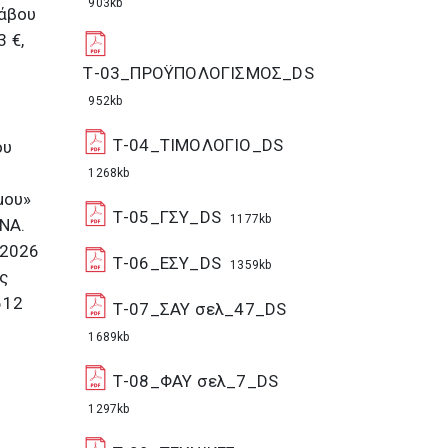
903kb
λάβου
 €,
Τ-03_ΠΡΟΫΠΟΛΟΓΙΣΜΟΣ_DS
952kb
Τ-04_ΤΙΜΟΛΟΓΙΟ_DS
ου
1268kb
μου»
Τ-05_ΓΣΥ_DS
1177kb
ΝΑ.
.2026
Τ-06_ΕΣΥ_DS
1359kb
ς
612
Τ-07_ΣΑΥ σελ_47_DS
1689kb
Τ-08_ΦΑΥ σελ_7_DS
1297kb