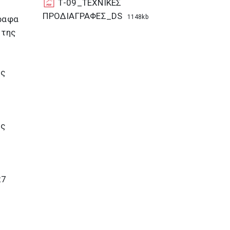
Τ-09_ΤΕΧΝΙΚΕΣ
ΠΡΟΔΙΑΓΡΑΦΕΣ_DS
1148kb
γραφα
 της
ός
ός
ο
27