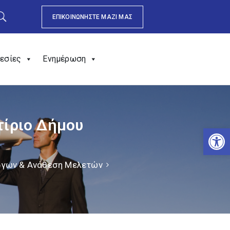
ΕΠΙΚΟΙΝΩΝΗΣΤΕ ΜΑΖΙ ΜΑΣ
εσίες
Ενημέρωση
τίριο Δήμου
Αν
Έργων & Ανάθεση Μελετών