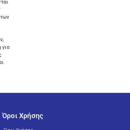
νται
ν
 των
ν,
 για
ς
αι
Όροι Χρήσης