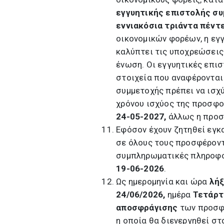
εγγυητικής επιστολής σ
εννιακόσια τριάντα πέντ
οικονομικών φορέων, η εγγ
καλύπτει τις υποχρεώσεις
ένωση. Οι εγγυητικές επι
στοιχεία που αναφέρονται 
συμμετοχής πρέπει να ισχύ
χρόνου ισχύος της προσφορ
24-05-2027,
άλλως η προσ
Εφόσον έχουν ζητηθεί εγκα
σε όλους τους προσφέροντ
συμπληρωματικές πληροφορ
19-06-2026
.
Ως ημερομηνία και ώρα
λήξ
24/06/2026,
ημέρα
Τετάρ
αποσφράγισης
των προσφ
η οποία θα διενεργηθεί σ