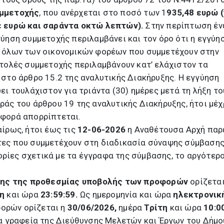
υμμετοχής
, που ανέρχεται στο ποσό των 1
935,48 ευρώ (
ε ευρώ και σαράντα οκτώ λεπτών).
Στην περίπτωση έ
ύηση συμμετοχής περιλαμβάνει και τον όρο ότι η εγγύη
 όλων των οικονομικών φορέων που συμμετέχουν στην
στολές συμμετοχής περιλαμβάνουν κατ’ ελάχιστον τα
στο άρθρο 15.2 της αναλυτικής Διακήρυξης. Η εγγύηση
ει τουλάχιστον για τριάντα (30) ημέρες μετά τη λήξη το
άς του άρθρου 19 της αναλυτικής Διακήρυξης, ήτοι μέχ
φορά απορρίπτεται.
ίρως, ήτοι έως τις
12-06-2026
η Αναθέτουσα Αρχή παρ
ες που συμμετέχουν στη διαδικασία σύναψης σύμβαση
ίες σχετικά με τα έγγραφα της σύμβασης, το αργότερο
ης της προθεσμίας υποβολής των προφορών
ορίζεται
τη
και ώρα
23:59:59.
Ως ημερομηνία και ώρα
ηλεκτρονικ
ορών ορίζεται η
30/06/2026,
ημέρα
Τρίτη
και ώρα
10:0
τα γραφεία της Διεύθυνσης Μελετών και Έργων του Δήμο