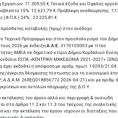
 Εργασιών: 71.309,55 €, Γενικά έξοδα και Όφελος εργο
Απρόβλεπτα 15%: 12.621,79 €, Πρόβλεψη αναθεώρησης: 7,13
 (Φ.Π.Α.) 24% : 23.225,81 €
 πρόσθετης καταβολής (πριμ) στον ανάδοχο.
το Τεχνικό Πρόγραμμα και στον προϋπολογισμό του Δήμ
έτους 2026 με ένδειξη
Α.Λ.Ε.
3170103003 με τίτλο
τητας ΑΜΕΑ σε δημοτικό κτίριο Δήμου Κορδελιού-Ευόσ
 κονδύλια ΕΣΠΑ «ΚΕΝΤΡΙΚΗ ΜΑΚΕΔΟΝΙΑ 2021-2027» ΞΕΝΩ
α έχει εκδοθεί η απόφαση με αριθμ .πρωτ. 19293/21.04
ης/έγκριση δέσμευσης πίστωσης για το οικονομικό έτο
, Α.Δ.Α.Μ. 26REQ018856772 2026-04-21) και με αριθμ. 
γκρίσεων και εντολών πληρωμής της Δ.Ο.Υ..
ο εκτέλεσης του έργου αλλά και περιγραφή & ουσιώδη
αι στα άρθρα 11.2 και 11.3 του τεύχους της αναλυτικής
ό και την εκτέλεση του έργου ισχύουν οι διατάξεις που
ναλυτικής Διακήρυξης.