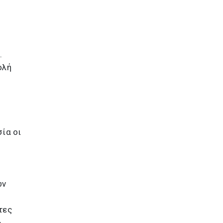
ο
.
ολή
ία οι
ων
τες
,